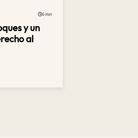
5 min
oques y un
erecho al