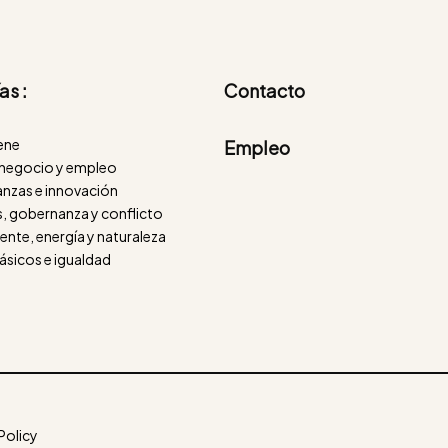
as :
Contacto
iene
Empleo
negocio y empleo
nanzas e innovación
, gobernanza y conflicto
nte, energía y naturaleza
ásicos e igualdad
Policy