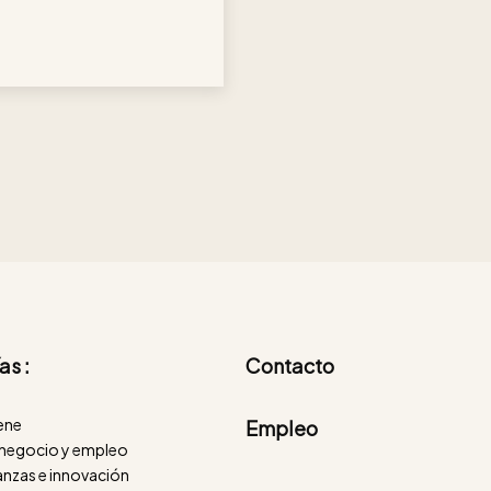
as :
Contacto
iene
Empleo
negocio y empleo
nanzas e innovación