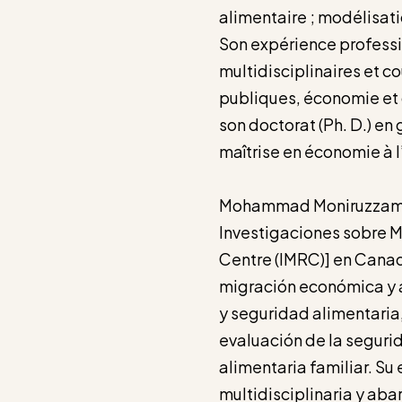
alimentaire ; modélisat
Son expérience profess
multidisciplinaires et co
publiques, économie et
son doctorat (Ph. D.) en 
maîtrise en économie à 
Mohammad Moniruzzaman 
Investigaciones sobre M
Centre (IMRC)] en Canadá
migración económica y a
y seguridad alimentaria,
evaluación de la seguri
alimentaria familiar. S
multidisciplinaria y aba