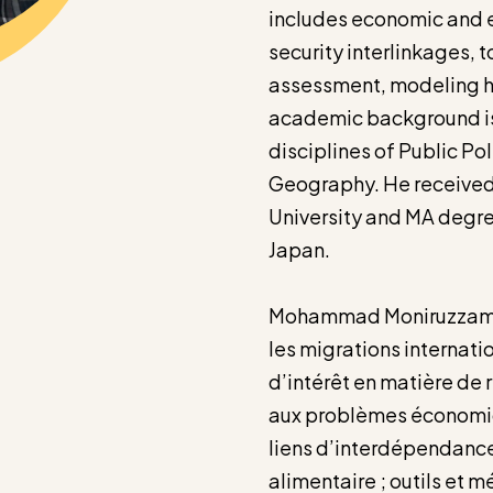
includes economic and 
security interlinkages, 
assessment, modeling ho
academic background is 
disciplines of Public P
Geography. He received 
University and MA degre
Japan.
Mohammad Moniruzzaman 
les migrations internat
d’intérêt en matière de r
aux problèmes économiq
liens d’interdépendance 
alimentaire ; outils et m