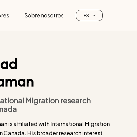
ores
Sobre nosotros
ES
ad
zaman
national Migration research
anada
s affiliated with International Migration
in Canada. His broader research interest