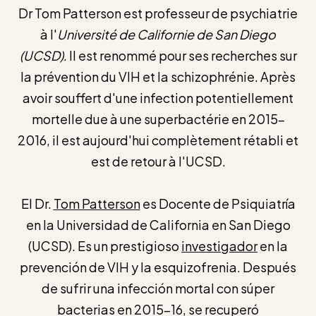
Dr Tom Patterson est professeur de psychiatrie
à l'
Université de Californie de San Diego
(UCSD)
. Il est renommé pour ses recherches sur
la prévention du VIH et la schizophrénie. Après
avoir souffert d'une infection potentiellement
mortelle due à une superbactérie en 2015–
2016, il est aujourd'hui complètement rétabli et
est de retour à l'UCSD.
El Dr.
Tom Patterson
es Docente de Psiquiatría
en la Universidad de California en San Diego
(UCSD). Es un prestigioso
investigador
en la
prevención de VIH y la esquizofrenia. Después
de sufrir una infección mortal con súper
bacterias en 2015-16, se recuperó