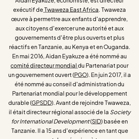
Aidan Eyakuze, économiste, est directeur
exécutif de
Twaweza East Africa
. Twaweza
œuvre à permettre aux enfants d'apprendre,
aux citoyens d'exercer une autorité et aux
gouvernements d'être plus ouverts et plus
réactifs en Tanzanie, au Kenya et en Ouganda.
En mai 2016, Aidan Eyakuze a été nommé au
comité directeur mondial
du Partenariat pour
un gouvernement ouvert (
PGO
). En juin 2017, il a
été nommé au conseil d'administration du
Partenariat mondial pour le développement
durable (
GPSDD
). Avant de rejoindre Twaweza,
il était directeur régional associé de la
Society
for International Development
(
SID
) basée en
Tanzanie. Il a 15 ans d'expérience en tant que