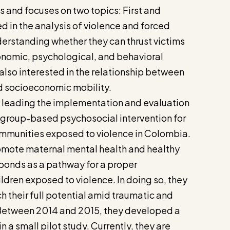
and focuses on two topics: First and
ed in the analysis of violence and forced
erstanding whether they can thrust victims
onomic, psychological, and behavioral
also interested in the relationship between
nd socioeconomic mobility.
 leading the implementation and evaluation
 group-based psychosocial intervention for
ommunities exposed to violence in Colombia.
omote maternal mental health and healthy
 bonds as a pathway for a proper
ren exposed to violence. In doing so, they
ch their full potential amid traumatic and
Between 2014 and 2015, they developed a
in a small pilot study. Currently, they are