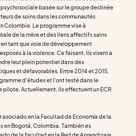
 psychosociale basée sur le groupe destinée
ateurs de soins dans les communautés
en Colombie. Le programme vise à
ale de la mère et des liens affectifs sains
s en tant que voie de développement
xposés à la violence. Ce faisant, ils visent à
ndre leur plein potentiel dans des
ques et défavorables. Entre 2014 et 2015,
ogramme d'études et l'ont testé dans le
 pilote. Actuellement, ils effectuent un ECR
 asociado en la Facultad de Economía de la
es en Bogotá, Colombia. También es
ado de la facultad en la Red de Aprendizaje