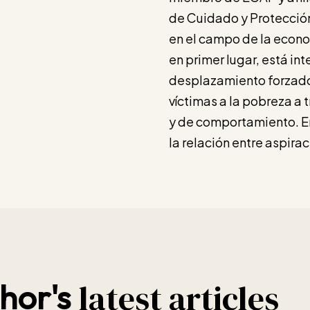
de Cuidado y Protección
en el campo de la econo
en primer lugar, está int
desplazamiento forzado
víctimas a la pobreza a
y de comportamiento. E
la relación entre aspir
latest articles
hor's