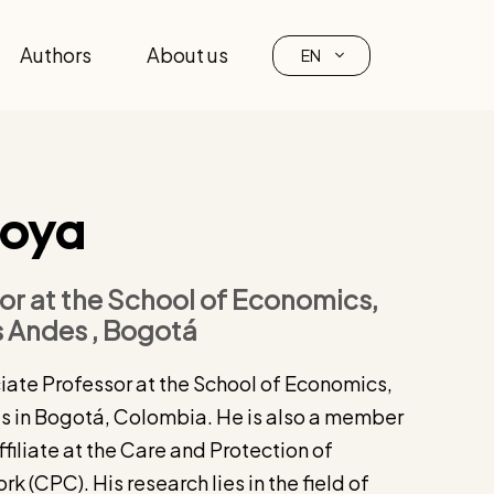
Authors
About us
EN
Moya
or at the School of Economics,
s Andes , Bogotá
iate Professor at the School of Economics,
s in Bogotá, Colombia. He is also a member
filiate at the Care and Protection of
k (CPC). His research lies in the field of