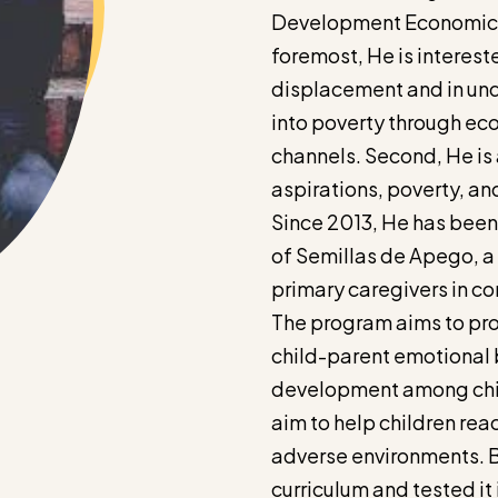
Development Economics 
foremost, He is interest
displacement and in und
into poverty through ec
channels. Second, He is 
aspirations, poverty, a
Since 2013, He has been
of Semillas de Apego, a
primary caregivers in c
The program aims to pr
child­-parent emotional
development among child
aim to help children rea
adverse environments. 
curriculum and tested it 