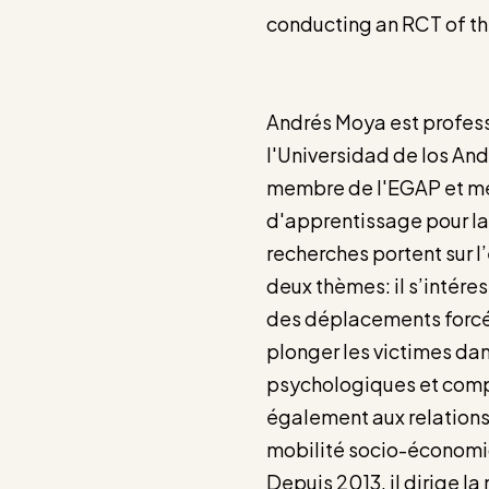
conducting an RCT of th
Andrés Moya est profes
l'Universidad de los An
membre de l'EGAP et mem
d'apprentissage pour la 
recherches portent sur 
deux thèmes: il s’intéres
des déplacements forcés 
plonger les victimes da
psychologiques et comp
également aux relations 
mobilité socio-économi
Depuis 2013, il dirige l