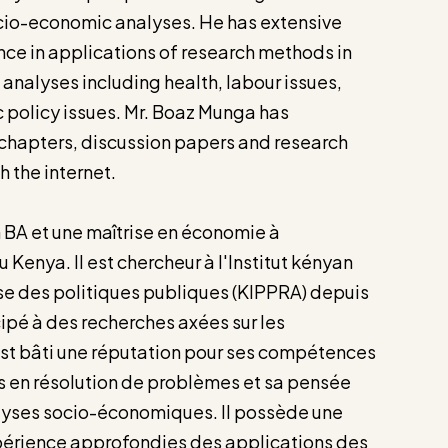
socio-economic analyses. He has extensive
e in applications of research methods in
analyses including health, labour issues,
c policy issues. Mr. Boaz Munga has
chapters, discussion papers and research
 the internet.
BA et une maîtrise en économie à
u Kenya. Il est chercheur à l'Institut kényan
se des politiques publiques (KIPPRA) depuis
cipé à des recherches axées sur les
est bâti une réputation pour ses compétences
en résolution de problèmes et sa pensée
lyses socio-économiques. Il possède une
périence approfondies des applications des