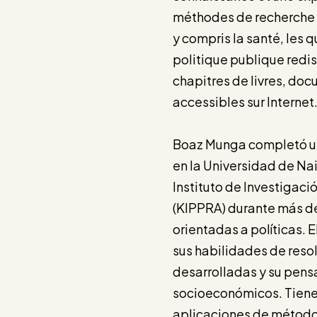
méthodes de recherche 
y compris la santé, les q
politique publique redis
chapitres de livres, do
accessibles sur Internet
Boaz Munga completó un
en la Universidad de Nai
Instituto de Investigació
(KIPPRA) durante más de
orientadas a políticas. 
sus habilidades de res
desarrolladas y su pensa
socioeconómicos. Tiene
aplicaciones de métodos