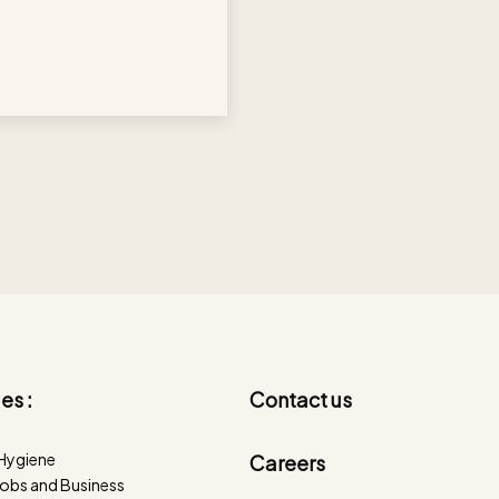
es :
Contact us
 Hygiene
Careers
obs and Business