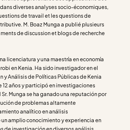
dans diverses analyses socio-économiques,
uestions de travail et les questions de
tributive. M. Boaz Munga a publié plusieurs
cuments de discussion et blogs de recherche
.
a licenciatura y una maestría en economía
robi en Kenia. Ha sido investigador en el
n y Análisis de Políticas Públicas de Kenia
 12 años y participó en investigaciones
El Sr. Munga se ha ganado una reputación por
olución de problemas altamente
miento analítico en análisis
 un amplio conocimiento y experiencia en
 de investigación en diversos análisis