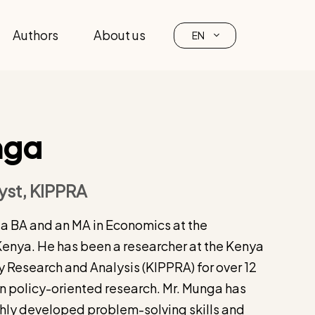
Authors
About us
EN
nga
yst, KIPPRA
 BA and an MA in Economics at the
 Kenya. He has been a researcher at the Kenya
cy Research and Analysis (KIPPRA) for over 12
in policy-oriented research. Mr. Munga has
ighly developed problem-solving skills and