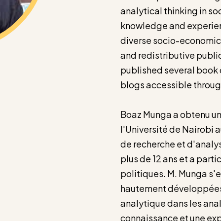
analytical thinking in 
knowledge and experienc
diverse socio-economic 
and redistributive publi
published several book 
blogs accessible through
Boaz Munga a obtenu un 
l'Université de Nairobi a
de recherche et d'analy
plus de 12 ans et a parti
politiques. M. Munga s'
hautement développées 
analytique dans les ana
connaissance et une ex