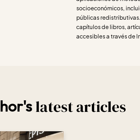
socioeconómicos, inclui
públicas redistributivas
capítulos de libros, artí
accesibles a través de I
latest articles
hor's