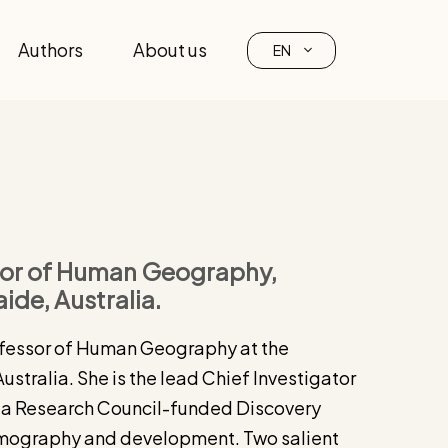
Authors
About us
EN
sor of Human Geography,
ide, Australia.
ofessor of Human Geography at the
ustralia. She is the lead Chief Investigator
lia Research Council-funded Discovery
emography and development. Two salient