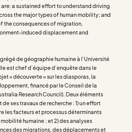
 are: a sustained effort to understand driving
cross the major types of human mobility; and
of the consequences of migration,
ronment-induced displacement and
agrégé de géographie humaine à l’Université
Elle est chef d’équipe d’enquête dans le
jet « découverte » sur les diasporas, la
oppement, financé par le Conseil de la
Australia Research Council). Deux éléments
de ses travaux de recherche : 1) un effort
 les facteurs et processus déterminants
mobilité humaine ; et 2) des analyses
ces des migrations, des déplacements et