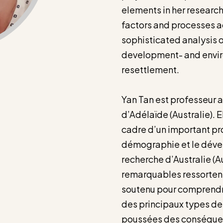
elements in her research
factors and processes a
sophisticated analysis 
development- and envi
resettlement.
Yan Tan est professeur 
d’Adélaïde (Australie). 
cadre d’un important pro
démographie et le dével
recherche d’Australie (
remarquables ressortent 
soutenu pour comprendre
des principaux types de 
poussées des conséquen