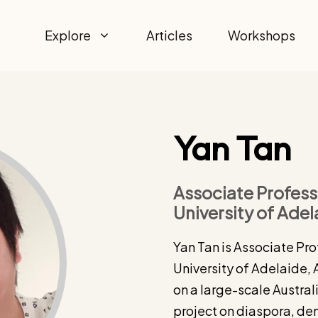
Explore
Articles
Workshops
Yan Tan
Associate Profes
University of Adela
Yan Tan is Associate Pr
University of Adelaide, A
on a large-scale Austra
project on diaspora, d