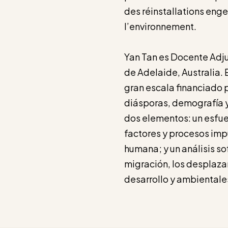
des réinstallations eng
l’environnement.
Yan Tan es Docente Adj
de Adelaide, Australia. 
gran escala financiado p
diásporas, demografía y
dos elementos: un esfu
factores y procesos impu
humana; y un análisis so
migración, los desplaza
desarrollo y ambientale