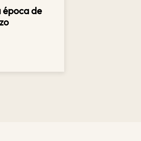
la época de
azo