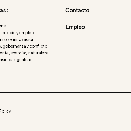
as :
Contacto
iene
Empleo
negocio y empleo
nanzas e innovación
, gobernanza y conflicto
nte, energía y naturaleza
ásicos e igualdad
Policy