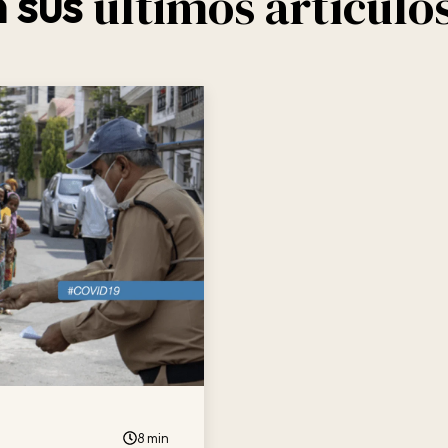
últimos artículo
 sus
8 min