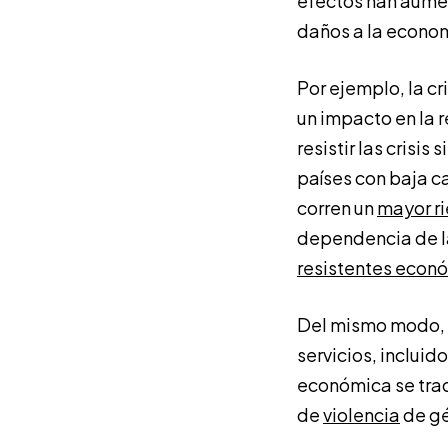
efectos han aume
daños a la econom
Por ejemplo, la cr
un impacto en la 
resistir las crisi
países con baja c
corren un
mayor ri
dependencia de l
resistentes econ
Del mismo modo, c
servicios, incluido
económica se trad
de
violencia
de gé