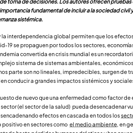
 de toma de decisiones. Los autores ofrecen pruebas 
importancia fundamental de incluir a la sociedad civil 
ernanza sistémica.
y la interdependencia global permiten que los efecto
vid-19 se propaguen por todos los sectores, economías
andemia convertida en crisis mundial es un recordator
plejo sistema de sistemas ambientales, económicos 
os parte son no lineales, impredecibles, surgen de t
en conducir a grandes impactos sistémicos y sociale
uesto de nuevo que una enfermedad como factor de 
sector (el sector de la salud) pueda desencadenar v
desencadenando efectos en cascada en todos los
secto
o positivo en sectores como
el medio ambiente,
en ge