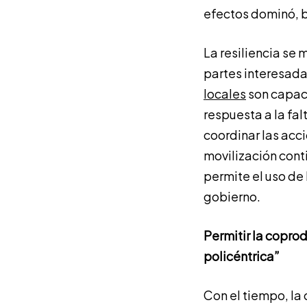
efectos dominó, b
La resiliencia se
partes interesada
locales
son capac
respuesta a la fal
coordinar las acc
movilización cont
permite el uso de
gobierno.
Permitir la coprod
policéntrica”
Con el tiempo, la