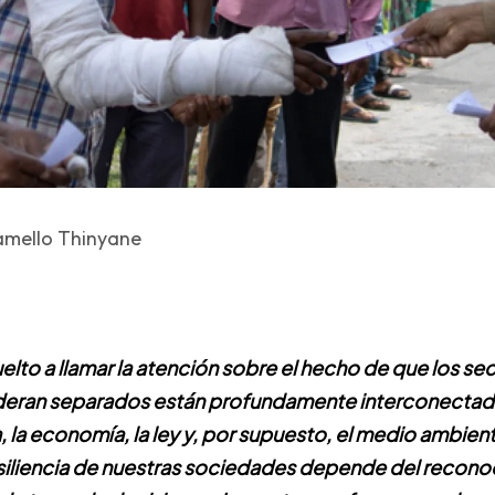
amello Thinyane
lto a llamar la atención sobre el hecho de que los se
eran separados están profundamente interconectados
a, la economía, la ley y, por supuesto,
el medio ambient
esiliencia de nuestras sociedades depende del recono