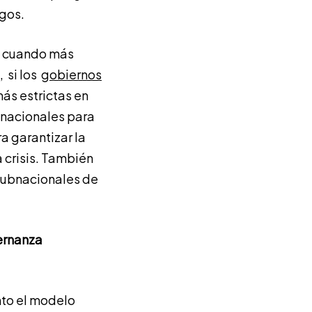
sgos.
ra cuando más
 si los
gobiernos
ás estrictas en
s nacionales para
a garantizar la
 crisis. También
 subnacionales de
ernanza
nto el modelo