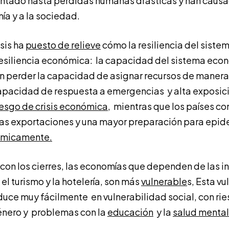
ntado hasta pérdidas humanas drásticas y han caus
ía y a la sociedad.
isis ha
puesto de relieve
cómo la resiliencia del siste
resiliencia económica: la capacidad del sistema eco
s sin perder la capacidad de asignar recursos de manera
apacidad de respuesta a emergencias y alta exposic
esgo de crisis económica
, mientras que los países c
as exportaciones y una mayor preparación para epid
ómicamente.
on los cierres, las economías que dependen de las in
 el turismo y la hotelería, son más
vulnerable
s, Esta v
uce muy fácilmente en vulnerabilidad social, con rie
nero y problemas con la
educación
y la
salud mental