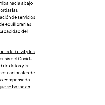
rriba hacia abajo
bordar las
tación de servicios
de equilibrar las
 capacidad del
ciedad civil y los
crisis del Covid-
d de datos y las
mos nacionales de
 sido compensada
 que se basan en