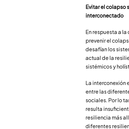
Evitar el colapso 
interconectado
En respuesta a la 
prevenir el colap
desafían los siste
actual de la resil
sistémicos y holís
La interconexión e
entre las diferen
sociales. Por lo t
resulta insuficien
resiliencia más al
diferentes resilie