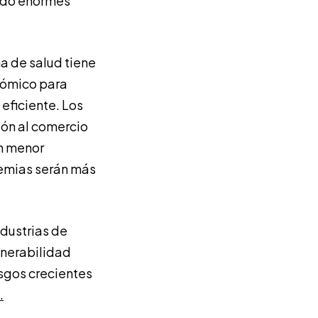
ado enormes
ma de salud tiene
nómico para
 eficiente. Los
ión al comercio
on menor
emias serán más
dustrias de
ulnerabilidad
sgos crecientes
.