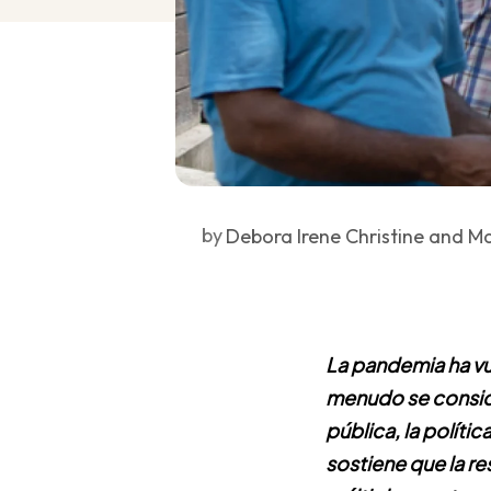
by
Debora Irene Christine and M
La pandemia ha vue
menudo se consid
pública, la polític
sostiene que la r