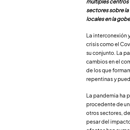
múltiples centros
sectores sobre la 
locales en la gob
La interconexión 
crisis como el Co
su conjunto. La p
cambios en el com
de los que formam
repentinas y pued
La pandemia ha p
procedente de un 
otros sectores, 
pesar del impact