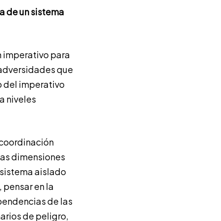
ia de un sistema
un imperativo para
o adversidades que
o del imperativo
a niveles
a coordinación
 las dimensiones
n sistema aislado
, pensar en la
ependencias de las
arios de peligro,