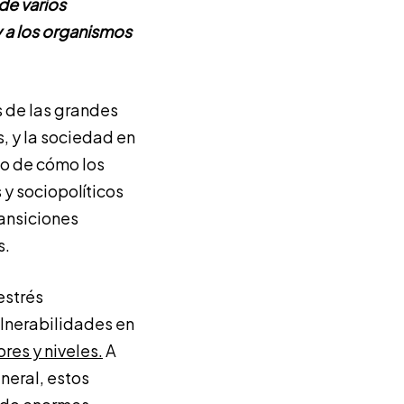
de varios
y a los organismos
s de las grandes
, y la sociedad en
io de cómo los
y sociopolíticos
ransiciones
s.
estrés
ulnerabilidades en
res y niveles.
A
neral, estos