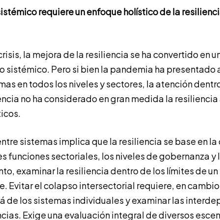
sistémico requiere un enfoque holístico de la resilienc
crisis, la mejora de la resiliencia se ha convertido en 
so sistémico. Pero si bien la pandemia ha presentad
mas en todos los niveles y sectores, la atención dentr
iencia no ha considerado en gran medida la resiliencia 
ticos.
ntre sistemas implica que la resiliencia se base en l
tes funciones sectoriales, los niveles de gobernanza y
anto, examinar la resiliencia dentro de los límites de u
te. Evitar el colapso intersectorial requiere, en cambio
lá de los sistemas individuales y examinar las interd
ncias. Exige una evaluación integral de diversos escen