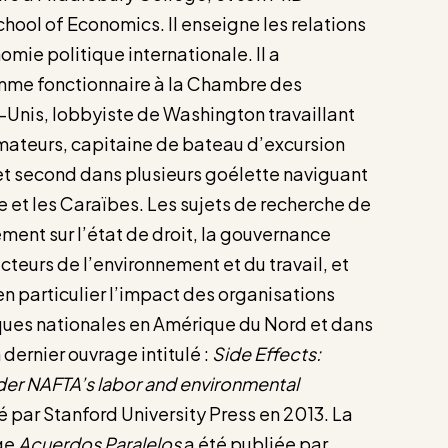
chool of Economics. Il enseigne les relations
omie politique internationale. Il a
omme fonctionnaire à la Chambre des
-Unis, lobbyiste de Washington travaillant
mateurs, capitaine de bateau d’excursion
 et second dans plusieurs goélette naviguant
 et les Caraïbes. Les sujets de recherche de
ment sur l’état de droit, la gouvernance
teurs de l’environnement et du travail, et
 en particulier l’impact des organisations
iques nationales en Amérique du Nord et dans
dernier ouvrage intitulé :
Side Effects:
er NAFTA’s labor and environmental
ié par Stanford University Press en 2013. La
age
Acuerdos Paralelos
a été publiée par