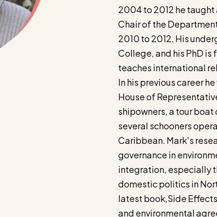
2004 to 2012 he taught 
Chair of the Department 
2010 to 2012. His unde
College, and his PhD is
teaches international re
In his previous career he
House of Representative
shipowners, a tour boat
several schooners oper
Caribbean. Mark's resear
governance in environme
integration, especially 
domestic politics in No
latest book,Side Effect
and environmental agre