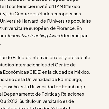
Il est conférencier invité d’ITAM (Mexico
City), du Centre des études européennes
niversité Harvard, de l’Université populaire
tut universitaire européen de Florence. En
prix
Innovative Teaching Award
décerné par
.
sor de Estudios Internacionales y presidente
tudios Internacionales del Centro de
a Económicas(CIDE) en la ciudad de México.
orario de la Universidad de Edimburgo,
2, enseñó en la Universidad de Edimburgo,
l Departamento de Política y Relaciones
 a 2012. Su título universitario es de
 doctorado de la London School of