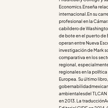
Economics.Enseña relaci
internacional.En su car
profesional en la Cámar
cabildero de Washingto
de bote en el puerto de
operan entre Nueva Esco
investigación de Mark s
comparativa en los secto
regional, especialmente
regionales en la polític
Europea. Su último libro
gobernabilidadmexicana 
ambientalesdel TLCAN f
en 2013. La traducciónA
Editorial CIDE en 2014.