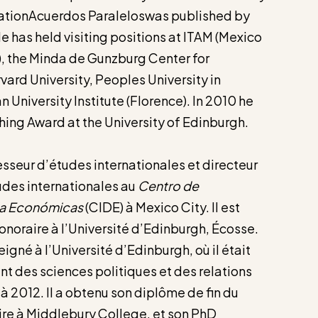
slationAcuerdos Paraleloswas published by
He has held visiting positions at ITAM (Mexico
), the Minda de Gunzburg Center for
ard University, Peoples University in
 University Institute (Florence). In 2010 he
hing Award at the University of Edinburgh.
sseur d’études internationales et directeur
des internationales au
Centro de
ia Económicas
(CIDE) à Mexico City. Il est
noraire à l’Université d’Edinburgh, Écosse.
igné à l’Université d’Edinburgh, où il était
t des sciences politiques et des relations
à 2012. Il a obtenu son diplôme de fin du
ire à Middlebury College, et son PhD