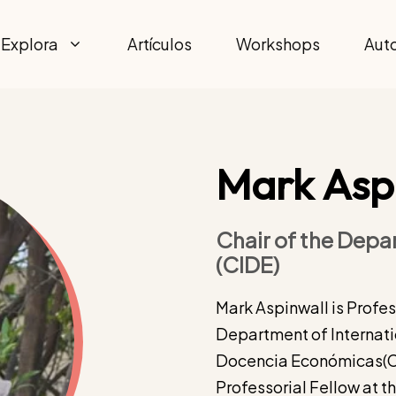
Explora
Artículos
Workshops
Aut
Mark Asp
Chair of the Depa
(CIDE)
Mark Aspinwall is Profes
Department of Internatio
Docencia Económicas(CID
Professorial Fellow at t