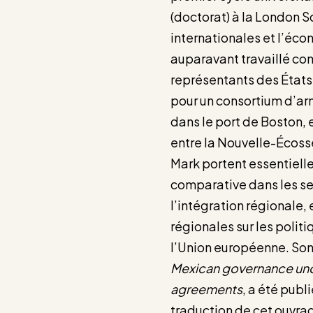
(doctorat) à la London S
internationales et l’écon
auparavant travaillé c
représentants des États
pour un consortium d’ar
dans le port de Boston,
entre la Nouvelle-Écosse
Mark portent essentielle
comparative dans les sec
l’intégration régionale,
régionales sur les polit
l’Union européenne. Son 
Mexican governance und
agreements
, a été publ
traduction de cet ouvr