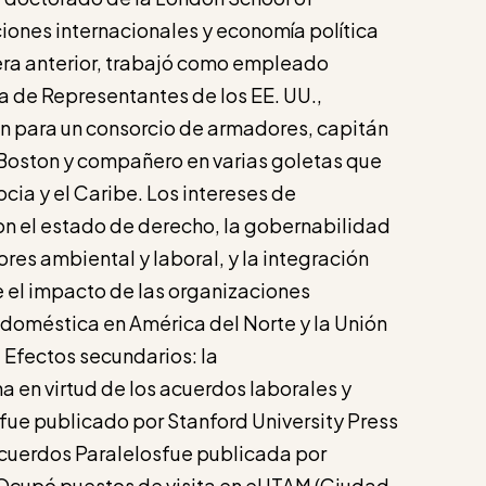
ones internacionales y economía política
rera anterior, trabajó como empleado
a de Representantes de los EE. UU.,
n para un consorcio de armadores, capitán
 Boston y compañero en varias goletas que
cia y el Caribe. Los intereses de
on el estado de derecho, la gobernabilidad
res ambiental y laboral, y la integración
 el impacto de las organizaciones
a doméstica en América del Norte y la Unión
, Efectos secundarios: la
en virtud de los acuerdos laborales y
ue publicado por Stanford University Press
cuerdos Paralelosfue publicada por
 Ocupó puestos de visita en el ITAM (Ciudad