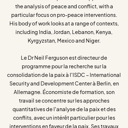
the analysis of peace and conflict, with a
particular focus on pro-peace interventions.
His body of work looks at a range of contexts,
including India, Jordan, Lebanon, Kenya,
Kyrgyzstan, Mexico and Niger.
Le Dr Neil Ferguson est directeur de
programme pour la recherche sur la
consolidation de la paix à l'ISDC – International
Security and Development Center à Berlin, en
Allemagne. Économiste de formation, son
travail se concentre sur les approches
quantitatives de l'analyse de la paix et des
conflits, avec un intérêt particulier pour les
interventions en faveur de la paix. Ses travaux