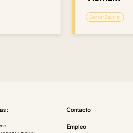
Gender Equality
as :
Contacto
iene
Empleo
negocio y empleo