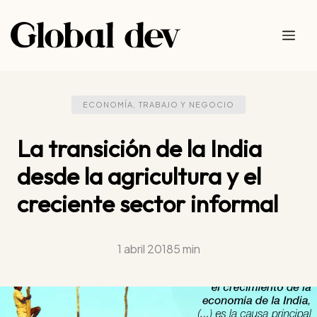
Saltar
al
Me
contenido
ECONOMÍA, TRABAJO Y NEGOCIO
La transición de la India
desde la agricultura y el
creciente sector informal
1 abril 2018
5 min