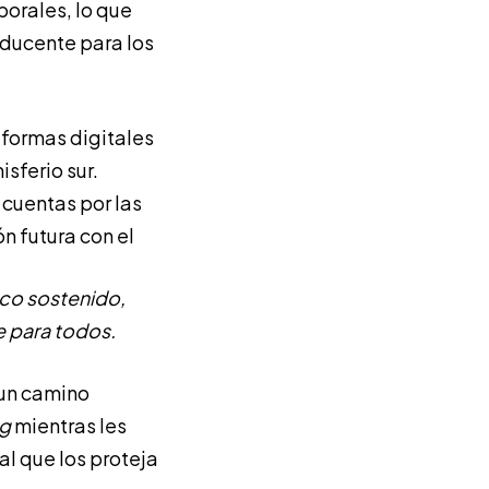
orales, lo que
oducente para los
aformas digitales
sferio sur.
r cuentas por las
n futura con el
co sostenido,
e para todos.
 un camino
ig
mientras les
al que los proteja