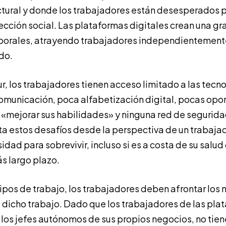
ural y donde los trabajadores están desesperados p
ección social. Las plataformas digitales crean una g
borales, atrayendo trabajadores independientemente
do.
ur, los trabajadores tienen acceso limitado a las tecno
comunicación, poca alfabetización digital, pocas op
«mejorar sus habilidades» y ninguna red de seguridad 
a estos desafíos desde la perspectiva de un trabajado
idad para sobrevivir, incluso si es a costa de su salud
s largo plazo.
tipos de trabajo, los trabajadores deben afrontar los 
icho trabajo. Dado que los trabajadores de las plat
los jefes autónomos de sus propios negocios, no tien