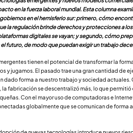
ecnologías emergentes y nuevos modelos comerciale
pacto en la fuerza laboral mundial. Esta columna exam
 gobiernos en el hemisferio sur: primero, cómo encont
ue la regulación brinde derechos y protecciones a los
plataformas digitales se vayan; y segundo, cómo prepa
 el futuro, de modo que puedan exigir un trabajo dece
mergentes tienen el potencial de transformar la form
os y jugamos. El pasado trae una gran cantidad de 
an dado forma a nuestro trabajo y sociedad actuales.
, la fabricación se descentralizó más, lo que permitió
ueñas. Con el mayor uso de computadoras e Internet
onectadas globalmente que se comunican de forma as
dopción de nuevas tecnologías introduce nuevos ries