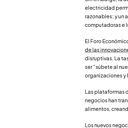
electricidad permi
razonables; y un 
computadoras e In
El Foro Económic
de las innovacion
disruptivas. La t
ser “súbete al nue
organizaciones y 
Las plataformas d
negocios han tran
alimentos, crean
Los nuevos negoci