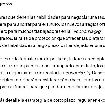
gresos.
res que tienen las habilidades para negociar una tasa
ra para ahorrar para el futuro, los nuevos arreglos of
Pero para muchos trabajadores en la “
economía gig
”,
resos, la falta de protección que ofrecen las platafor
o de habilidades a largo plazo los han dejado en una s
les de la formulación de políticas, la tarea es compl
o plazo que pueden tener un impacto inmediato, los
r la mejor manera de regular la
economía gig
. Desde
s gobiernos deberán considerar cómo hacer que los tr
ara el futuro” para que puedan negociar un trabajo 
s detalle la estrategia de corto plazo, regular en e