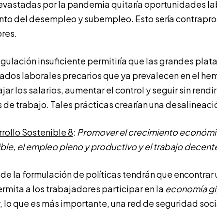
evastadas por la pandemia quitaría oportunidades lab
ento del desempleo y subempleo. Esto sería contrapr
res.
egulación insuficiente permitiría que las grandes plat
ados laborales precarios que ya prevalecen en el hemi
ar los salarios, aumentar el control y seguir sin rendi
 de trabajo. Tales prácticas crearían una desalineació
rollo Sostenible 8
:
Promover el crecimiento económi
ible, el empleo pleno y productivo y el trabajo decent
de la formulación de políticas tendrán que encontrar
rmita a los trabajadores participar en la
economía g
, lo que es más importante, una red de seguridad soci