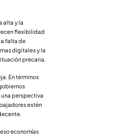
 alta y la
recen flexibilidad
 la falta de
mas digitales y la
ituación precaria.
eja. En términos
 gobiernos
 una perspectiva
abajadores estén
decente.
xceso economías