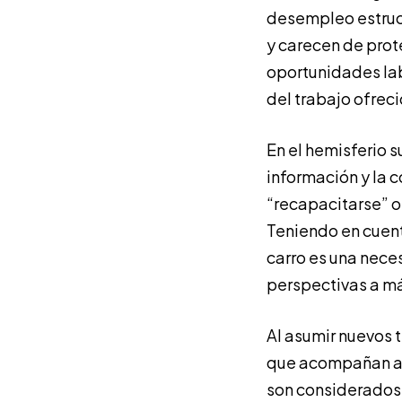
desempleo estruct
y carecen de prot
oportunidades la
del trabajo ofreci
En el hemisferio s
información y la 
“recapacitarse” o 
Teniendo en cuent
carro es una neces
perspectivas a má
Al asumir nuevos 
que acompañan a d
son considerados 