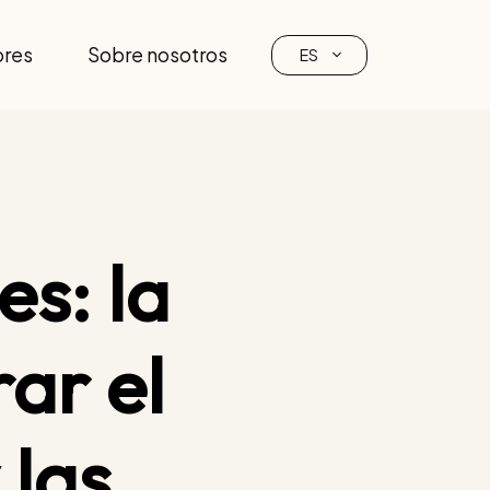
ores
Sobre nosotros
ES
es: la
ar el
 las