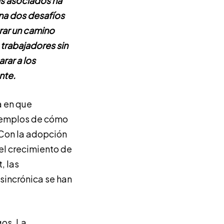
s asociados ha
ina dos desafíos
rar un camino
 trabajadores sin
rar a los
nte.
a en que
ejemplos de cómo
 Con la adopción
 el crecimiento de
, las
incrónica se han
gos. La