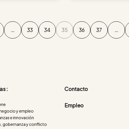
…
33
34
35
36
37
…
as :
Contacto
iene
Empleo
negocio y empleo
nanzas e innovación
, gobernanza y conflicto