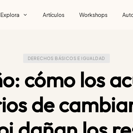
Explora
Artículos
Workshops
Aut
DERECHOS BÁSICOS E IGUALDAD
ño: cómo los a
rios de cambiar
loj dañan los r