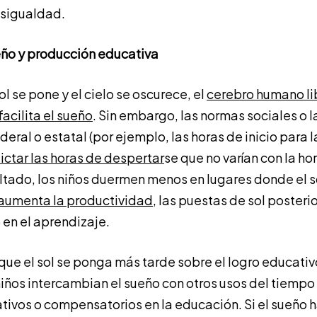
esigualdad.
eño y producción educativa
l se pone y el cielo se oscurece, el
cerebro humano li
acilita el sueño
. Sin embargo, las normas sociales o 
ederal o estatal (por ejemplo, las horas de inicio para l
ctar las horas de despertar
se que no varían con la ho
ltado, los niños duermen menos en lugares donde el 
 aumenta la productividad
, las puestas de sol poster
 en el aprendizaje.
 que el sol se ponga más tarde sobre el logro educati
niños intercambian el sueño con otros usos del tiemp
ativos o compensatorios en la educación. Si el sueño 