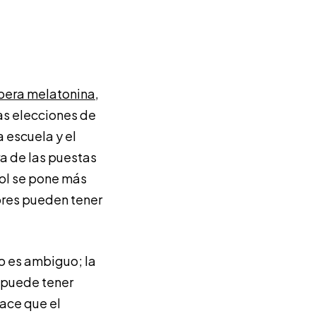
bera melatonina,
las elecciones de
a escuela y el
ra de las puestas
sol se pone más
iores pueden tener
vo es ambiguo; la
o puede tener
hace que el