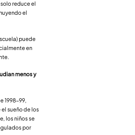
 solo reduce el
inuyendo el
 escuela) puede
ecialmente en
nte.
tudian menos y
de 1998-99,
 el sueño de los
, los niños se
egulados por