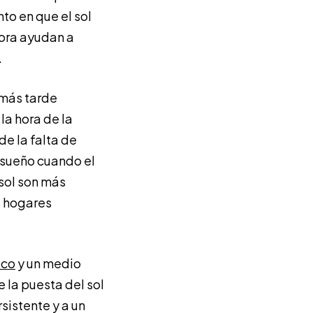
to en que el sol
hora ayudan a
.
 más tarde
la hora de la
de la falta de
 sueño cuando el
 sol son más
s hogares
ico
y un medio
 la puesta del sol
sistente y a un