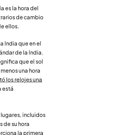
a es la hora del
trarios de cambio
e ellos.
a India que en el
ándar de la India.
gnifica que el sol
al menos una hora
ó los relojes una
 está
lugares, incluidos
es de su hora
rciona la primera