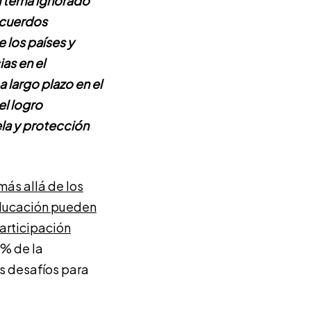
un tema ignorado
 acuerdos
 los países y
as en el
 largo plazo en el
el logro
ela y protección
ás allá de los
educación pueden
participación
0% de la
s desafíos para