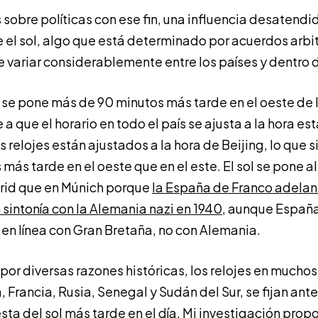
 sobre políticas con ese fin, una influencia desatendid
e el sol, algo que está determinado por acuerdos arbi
 variar considerablemente entre los países y dentro d
 se pone más de 90 minutos más tarde en el oeste de l
 a que el horario en todo el país se ajusta a la hora est
s relojes están ajustados a la hora de Beijing, lo que si
 más tarde en el oeste que en el este. El sol se pone 
rid que en Múnich porque
la España de Franco adelant
 sintonía con la Alemania nazi en 1940
, aunque España
n línea con Gran Bretaña, no con Alemania.
or diversas razones históricas, los relojes en muchos 
, Francia, Rusia, Senegal y Sudán del Sur, se fijan ant
esta del sol más tarde en el día.
Mi investigación
propo