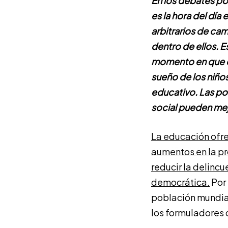
En los debates po
es la hora del día
arbitrarios de ca
dentro de ellos. 
momento en que el 
sueño de los niños
educativo. Las pol
social pueden mej
La educación ofre
aumentos en la pr
reducir la delincu
democrática.
Por 
población mundial
los formuladores d