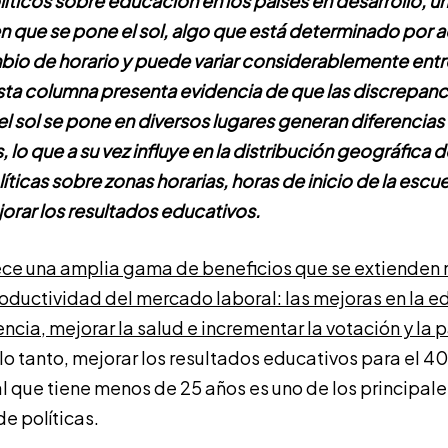
líticos sobre educación en los países en desarrollo, 
 en que se pone el sol, algo que está determinado por
mbio de horario y puede variar considerablemente entre
Esta columna presenta evidencia de que las discrepanci
sol se pone en diversos lugares generan diferencias a
, lo que a su vez influye en la distribución geográfica d
íticas sobre zonas horarias, horas de inicio de la escu
orar los resultados educativos.
ce una amplia gama de beneficios que se extienden m
oductividad del mercado laboral: las mejoras en la 
encia, mejorar la salud e incrementar la votación y la 
lo tanto, mejorar los resultados educativos para el 4
 que tiene menos de 25 años es uno de los principale
e políticas.