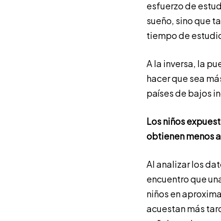
esfuerzo de estud
sueño, sino que t
tiempo de estudi
A la inversa, la p
hacer que sea más
países de bajos in
Los niños expuest
obtienen menos a
Al analizar los da
encuentro que una 
niños en aproxima
acuestan más tard