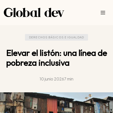
Saltar
al
Me
contenido
DERECHOS BÁSICOS E IGUALDAD
Elevar el listón: una línea de
pobreza inclusiva
10 junio 2026
7 min