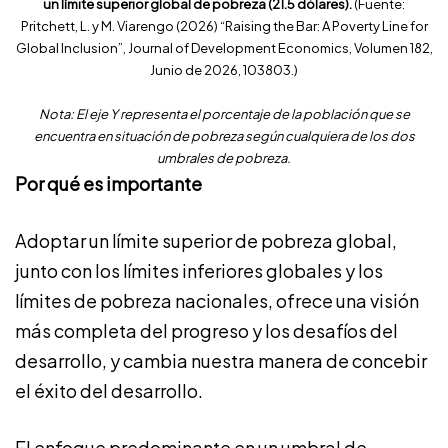
un límite superior global de pobreza (21.5 dólares).
(Fuente:
Pritchett, L. y M. Viarengo (2026) “Raising the Bar: A Poverty Line for
Global Inclusion”, Journal of Development Economics, Volumen 182,
Junio de 2026, 103803.)
Nota: El eje Y representa el porcentaje de la población que se
encuentra en situación de pobreza según cualquiera de los dos
umbrales de pobreza.
Por qué es importante
Adoptar un límite superior de pobreza global,
junto con los límites inferiores globales y los
límites de pobreza nacionales, ofrece una visión
más completa del progreso y los desafíos del
desarrollo, y cambia nuestra manera de concebir
el éxito del desarrollo.
El enfoque predominante en un umbral de