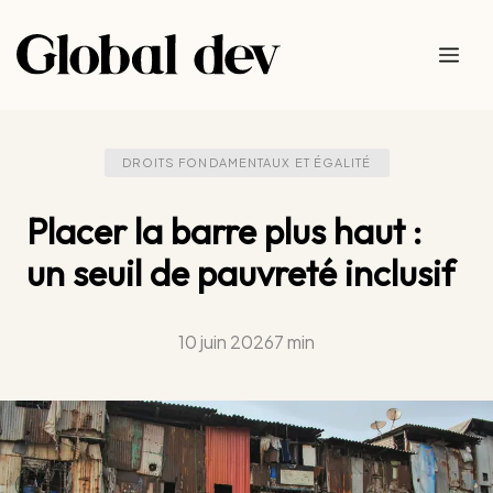
Aller
au
Me
contenu
DROITS FONDAMENTAUX ET ÉGALITÉ
Placer la barre plus haut :
un seuil de pauvreté inclusif
10 juin 2026
7 min