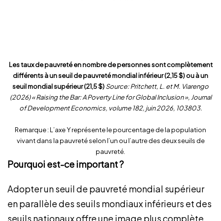
Les taux de pauvreté en nombre de personnes sont complètement
différents à un seuil de pauvreté mondial inférieur (2,15 $) ou à un
seuil mondial supérieur (21,5 $)
Source: Pritchett, L. et M. Viarengo
(2026) « Raising the Bar: A Poverty Line for Global Inclusion », Journal
of Development Economics, volume 182, juin 2026, 103803.
Remarque : L’axe Y représente le pourcentage de la population
vivant dans la pauvreté selon l’un ou l’autre des deux seuils de
pauvreté.
Pourquoi est-ce important ?
Adopter un seuil de pauvreté mondial supérieur
en parallèle des seuils mondiaux inférieurs et des
seuils nationaux offre une image plus complète