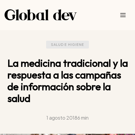
Saltar
al
Me
contenido
SALUD E HIGIENE
La medicina tradicional y la
respuesta a las campañas
de información sobre la
salud
1 agosto 2018
6 min