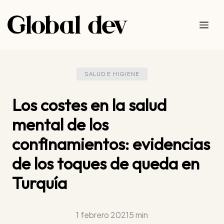
Saltar
al
Me
contenido
SALUD E HIGIENE
Los costes en la salud
mental de los
confinamientos: evidencias
de los toques de queda en
Turquía
1 febrero 2021
5 min