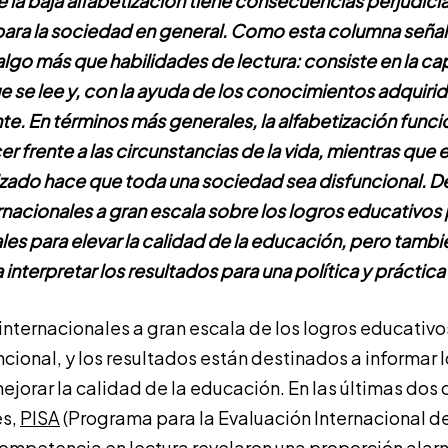
 la baja alfabetización tiene consecuencias perjudicia
ara la sociedad en general. Como esta columna señala
algo más que habilidades de lectura: consiste en la c
se lee y, con la ayuda de los conocimientos adquiridos
te. En términos más generales, la alfabetización funcio
 frente a las circunstancias de la vida, mientras que 
zado hace que toda una sociedad sea disfuncional. De a
nacionales a gran escala sobre los logros educativos 
es para elevar la calidad de la educación, pero también
 interpretar los resultados para una política y práctica
internacionales a gran escala de los logros educativo
cional, y los resultados están destinados a informar 
ejorar la calidad de la educación. En las últimas dos
es,
PISA
(Programa para la Evaluación Internacional de
competencia en lectura revelaron una proporción al