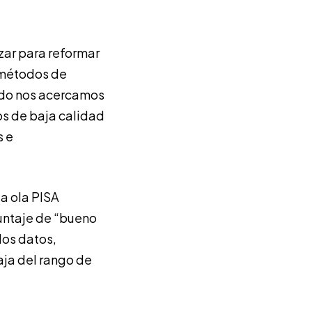
zar para reformar
s métodos de
ndo nos acercamos
os de baja calidad
s e
a ola PISA
untaje de “bueno
los datos,
aja del rango de