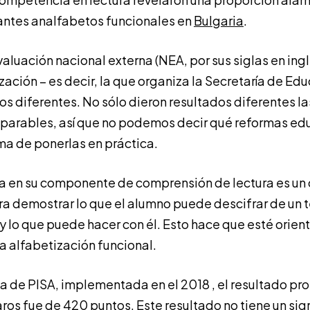
antes analfabetos funcionales en
Bulgaria
.
aluación nacional externa (NEA, por sus siglas en ing
ación – es decir, la que organiza la Secretaría de Edu
s diferentes. No sólo dieron resultados diferentes la
arables, así que no podemos decir qué reformas edu
rma de ponerlas en práctica.
a en su componente de comprensión de lectura es un
 demostrar lo que el alumno puede descifrar de un 
y lo que puede hacer con él. Esto hace que esté orien
a alfabetización funcional.
ba de PISA, implementada en el 2018 , el resultado pr
ros fue de 420 puntos. Este resultado no tiene un sig