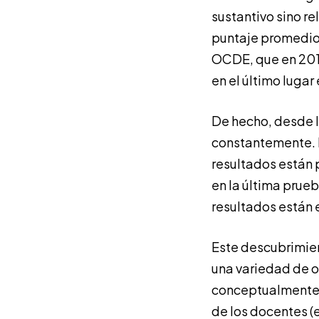
sustantivo sino re
puntaje promedio 
OCDE, que en 2018
en el último lugar
De hecho, desde l
constantemente. E
resultados están p
en la última prue
resultados están e
Este descubrimien
una variedad de o
conceptualmente o
de los docentes (e