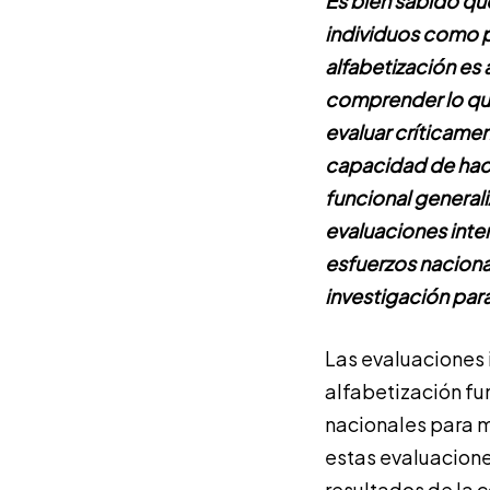
Es bien sabido que
individuos como p
alfabetización es 
comprender lo que 
evaluar críticamen
capacidad de hacer
funcional generali
evaluaciones inter
esfuerzos nacional
investigación para
Las evaluaciones 
alfabetización fun
nacionales para m
estas evaluacion
resultados de la 