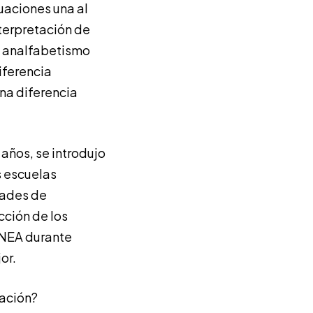
uaciones una al
nterpretación de
a analfabetismo
iferencia
una diferencia
años, se introdujo
s escuelas
dades de
cción de los
 NEA durante
or.
gación?