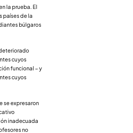
en la prueba. El
 países de la
udiantes búlgaros
 deteriorado
antes cuyos
ción funcional – y
antes cuyos
e se expresaron
cativo
ción inadecuada
rofesores no