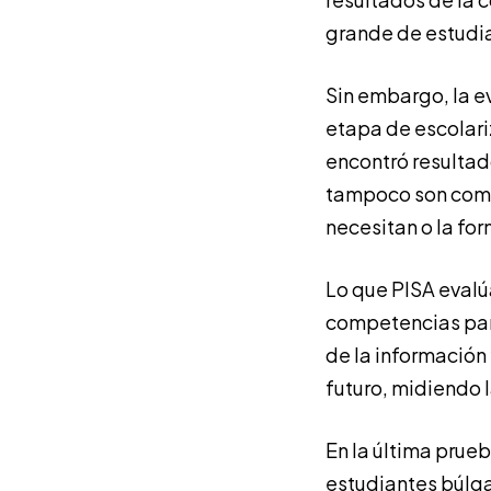
grande de estudi
Sin embargo, la ev
etapa de escolariz
encontró resultado
tampoco son comp
necesitan o la fo
Lo que PISA evalú
competencias para
de la información 
futuro, midiendo l
En la última prue
estudiantes búlga