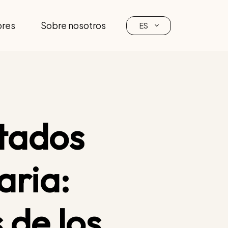
ores
Sobre nosotros
ES
ltados
aria:
 de los