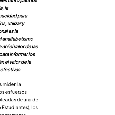
les tanto para los
, la
apacidad para
, utilizar y
nal es la
el analfabetismo
hí el valor de las
para informar los
 el valor de la
 efectivas.
s miden la
los esfuerzos
 oleadas de una de
 Estudiantes), los
armantemente