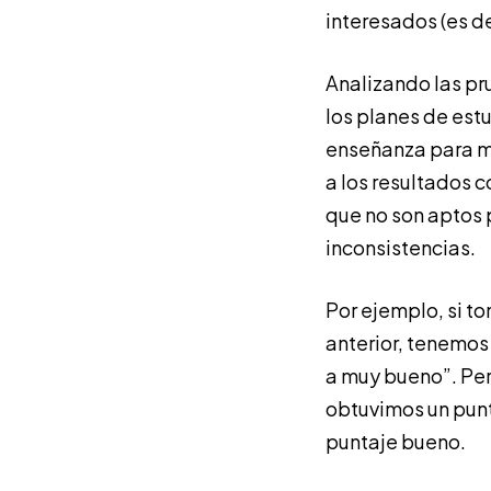
interesados (es de
Analizando las pr
los planes de estu
enseñanza para m
a los resultados 
que no son aptos
inconsistencias.
Por ejemplo, si t
anterior, tenemos
a muy bueno”. Per
obtuvimos un punt
puntaje bueno.