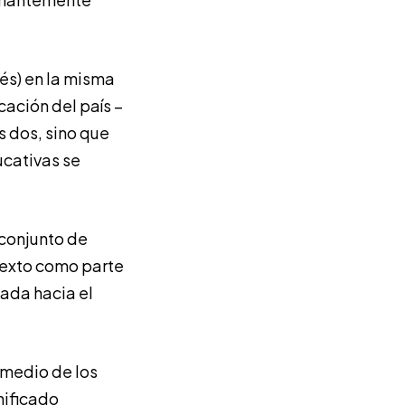
lés) en la misma
cación del país –
s dos, sino que
cativas se
 conjunto de
texto como parte
tada hacia el
omedio de los
nificado