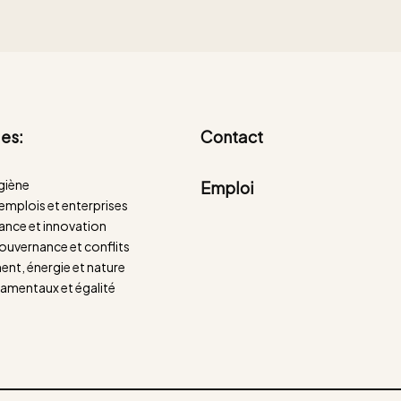
es:
Contact
giène
Emploi
mplois et enterprises
nance et innovation
ouvernance et conflits
nt, énergie et nature
amentaux et égalité