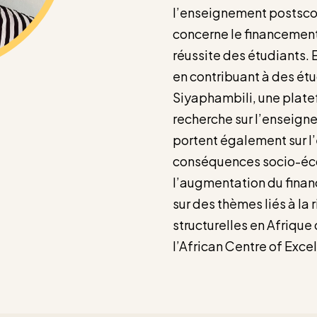
l’enseignement postscol
concerne le financement
réussite des étudiants.
en contribuant à des ét
Siyaphambili, une platef
recherche sur l’enseign
portent également sur l’
conséquences socio-éco
l’augmentation du finan
sur des thèmes liés à la 
structurelles en Afrique
l’African Centre of Exce