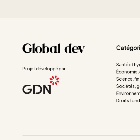
Catégori
Santé et hy
Projet développé par:
Économie, e
Science, fi
Sociétés, g
Environneme
Droits fond