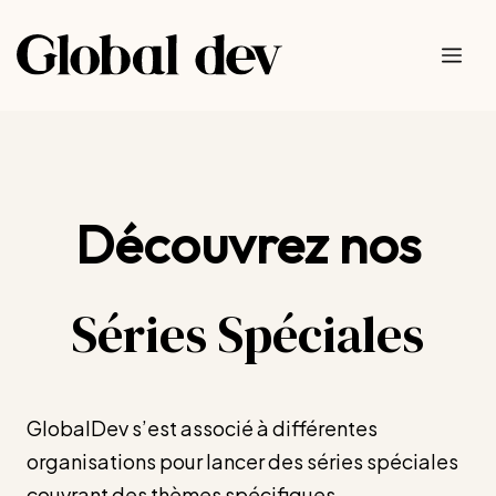
Aller
au
Me
contenu
Découvrez nos
Séries Spéciales
GlobalDev s’est associé à différentes
organisations pour lancer des séries spéciales
couvrant des thèmes spécifiques.