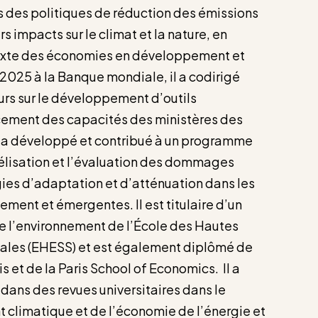
 des politiques de réduction des émissions
s impacts sur le climat et la nature, en
texte des économies en développement et
025 à la Banque mondiale, il a codirigé
s sur le développement d’outils
rcement des capacités des ministères des
l a développé et contribué à un programme
élisation et l’évaluation des dommages
gies d’adaptation et d’atténuation dans les
ent et émergentes. Il est titulaire d’un
 l’environnement de l’École des Hautes
iales (EHESS) et est également diplômé de
s et de la Paris School of Economics. Il a
 dans des revues universitaires dans le
climatique et de l’économie de l’énergie et