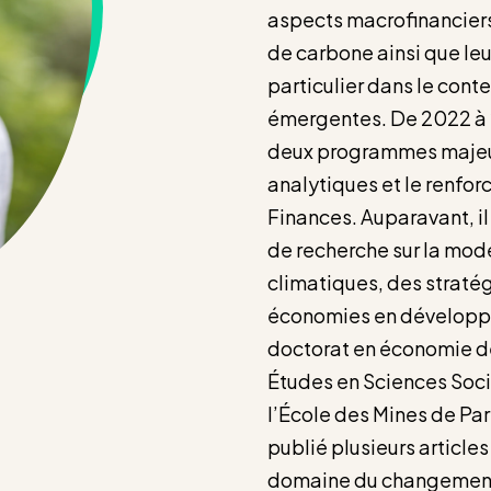
aspects macrofinanciers
de carbone ainsi que leur
particulier dans le con
émergentes. De 2022 à 2
deux programmes majeur
analytiques et le renfo
Finances. Auparavant, i
de recherche sur la mod
climatiques, des straté
économies en développem
doctorat en économie de
Études en Sciences Soc
l’École des Mines de Pari
publié plusieurs articles
domaine du changement 