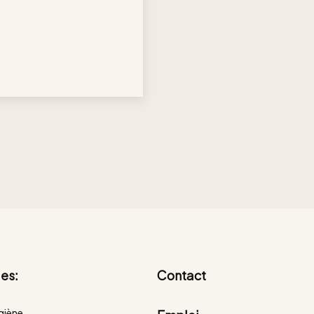
es:
Contact
giène