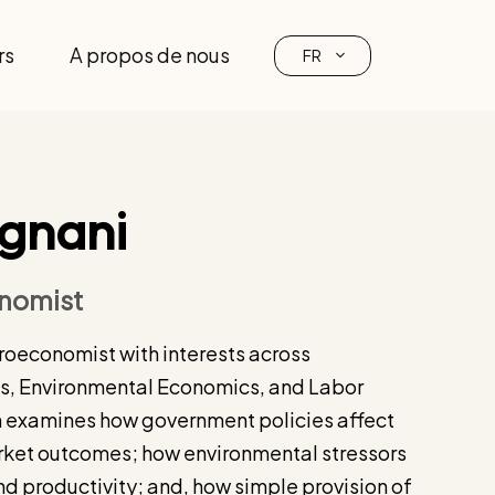
rs
A propos de nous
FR
agnani
nomist
croeconomist with interests across
, Environmental Economics, and Labor
h examines how government policies affect
rket outcomes; how environmental stressors
d productivity; and, how simple provision of