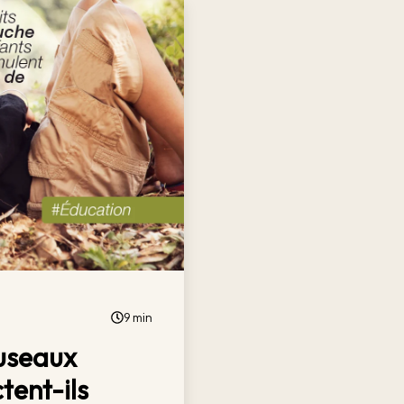
9 min
useaux
tent-ils