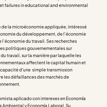
et failures in educational and environmental
te de la microéconomie appliquée, intéressé
économie du développement, de l’économie
 l’économie du travail. Ses recherches
 des politiques gouvernementales sur
du travail, sur la manière par laquelle les
ronnementaux affectent le capital humain et
 la capacité d'une simple transmission
re les défaillances des marchés de
ronnement.
omista aplicado con intereses en Economía
a Ambiental y Economía Laboral. Su