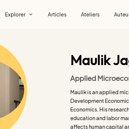
Explorer
Articles
Ateliers
Auteu
Maulik J
Applied Microeco
Maulik is an applied mi
Development Economics
Economics. His researc
education and labor ma
affects human capital an