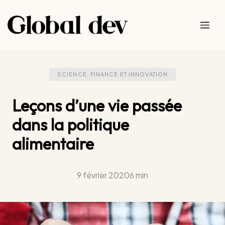
Aller
au
Me
contenu
SCIENCE, FINANCE ET INNOVATION
Leçons d’une vie passée
dans la politique
alimentaire
9 février 2020
6 min