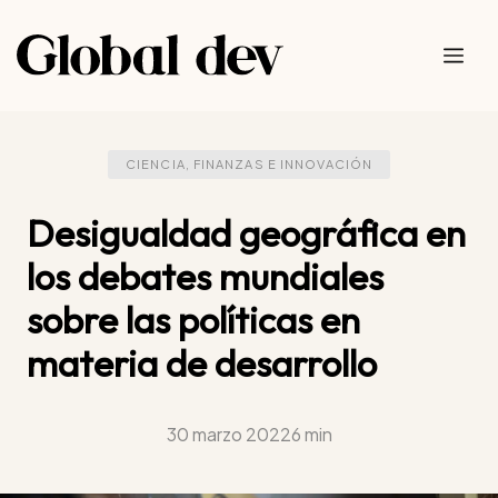
Saltar
al
Me
contenido
CIENCIA, FINANZAS E INNOVACIÓN
Desigualdad geográfica en
los debates mundiales
sobre las políticas en
materia de desarrollo
30 marzo 2022
6 min