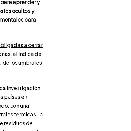
 para aprender y
stos ocultos y
amentales para
bligadas a cerrar
anas, el Índice de
a de los umbrales
oca investigación
s países en
undo
, con una
rales térmicas, la
de residuos de