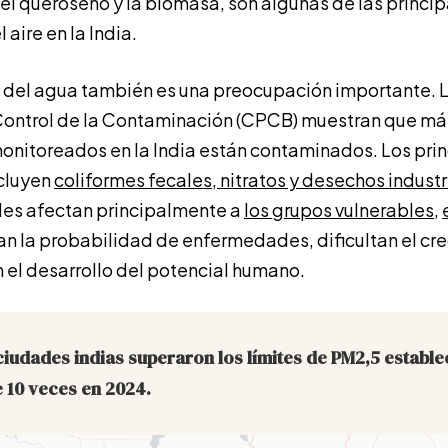
 el queroseno y la biomasa, son algunas de las princi
aire en la India.
del agua también es una preocupación importante. L
Control de la Contaminación (CPCB) muestran que má
monitoreados en la India están contaminados. Los pri
cluyen
coliformes fecales, nitratos y desechos industr
les afectan principalmente a
los grupos vulnerables
,
n la probabilidad de enfermedades, dificultan el cre
n el desarrollo del potencial humano.
 ciudades indias superaron los límites de PM2,5 estable
 10 veces en 2024.