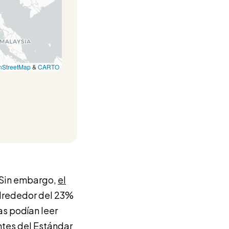
nStreetMap
&
CARTO
. Sin embargo,
el
alrededor del 23%
as podían leer
antes del Estándar