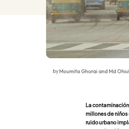
by
Moumita Ghorai and Md Ohiul
La contaminación
millones de niños 
ruido urbano impl