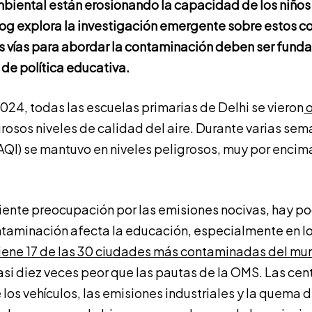
iental están erosionando la capacidad de los niños
log explora la investigación emergente sobre estos co
s vías para abordar la contaminación deben ser fund
de política educativa.
2024, todas las escuelas primarias de Delhi se vieron
o
rosos niveles de calidad del aire. Durante varias sem
(AQI) se mantuvo en niveles peligrosos, muy por encim
ciente preocupación por las emisiones nocivas, hay p
taminación afecta la educación, especialmente en lo
tiene 17 de las 30 ciudades más contaminadas del m
asi diez veces peor que las pautas de la OMS. Las cent
los vehículos, las emisiones industriales y la quema 