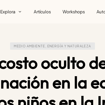
Explora
Artículos
Workshops
Aut
MEDIO AMBIENTE, ENERGÍA Y NATURALEZA
 costo oculto de
nación en la e
os niños en la 