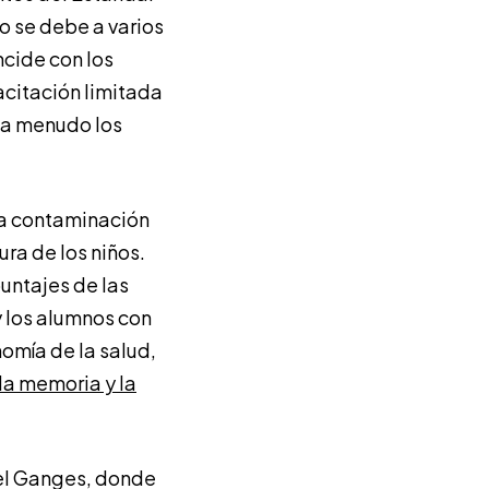
to se debe a varios
cide con los
acitación limitada
 a menudo los
la contaminación
ra de los niños.
puntajes de las
y los alumnos con
nomía de la salud,
la memoria y la
del Ganges, donde