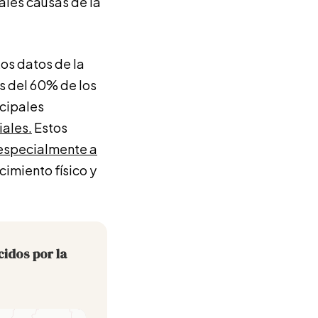
pales causas de la
os datos de la
s del 60% de los
ncipales
iales.
Estos
especialmente a
cimiento físico y
cidos por la