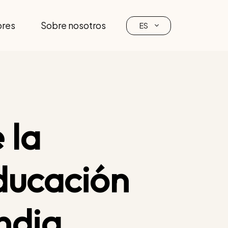
ores
Sobre nosotros
ES
 la
ducación
India