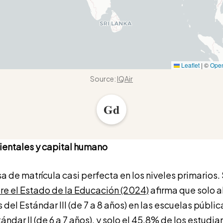
Leaflet
|
©
Ope
Source:
IQAir
Gd
entales y capital humano
sa de matrícula casi perfecta en los niveles primarios
re el Estado de la Educación (2024)
afirma que solo 
 del Estándar III (de 7 a 8 años) en las escuelas públic
tándar II (de 6 a 7 años), y solo el 45.8% de los estudi