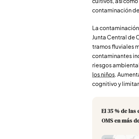
cultivos, así como
contaminación del 
La contaminación 
Junta Central de 
tramos fluviales 
contaminantes in
riesgos ambienta
los niños
. Aumenta
cognitivo y limita
El 35 % de las
OMS en más de