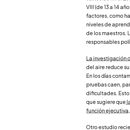
VIII (de 13 a 14 a
factores, como ha
niveles de aprend
de los maestros. 
responsables polí
La investigación 
del aire reduce s
En los días contam
pruebas caen, par
dificultades. Esto
que sugiere que
l
función ejecutiva,
Otro estudio reci