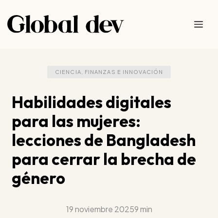
Saltar
al
Me
contenido
CIENCIA, FINANZAS E INNOVACIÓN
Habilidades digitales
para las mujeres:
lecciones de Bangladesh
para cerrar la brecha de
género
19 noviembre 2025
9 min