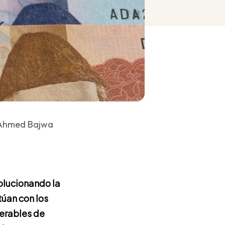
 Ahmed Bajwa
volucionando la
túan con los
perables de