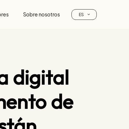
ores
Sobre nosotros
ES
 digital
mento de
istán