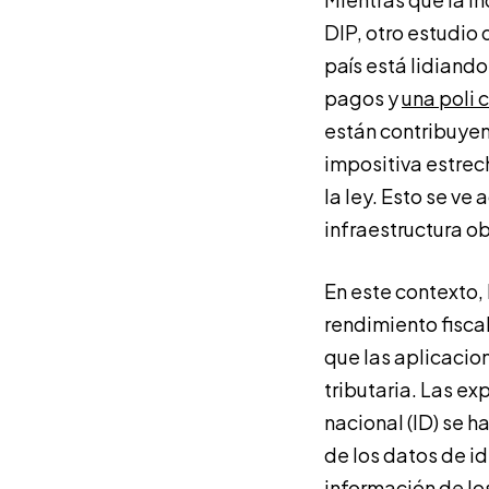
DIP, otro estudio
país está lidiand
pagos y
una poli c
están contribuyen
impositiva estrec
la ley. Esto se ve
infraestructura ob
En este contexto, 
rendimiento fisca
que las aplicacio
tributaria. Las ex
nacional (ID) se 
de los datos de i
información de lo