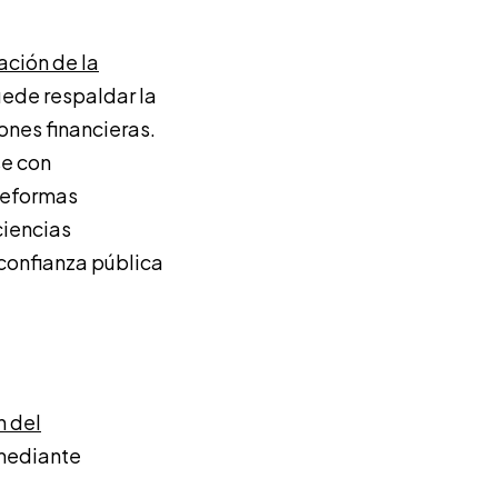
ación de la
puede respaldar la
ones financieras.
se con
reformas
ciencias
a confianza pública
n del
ediante