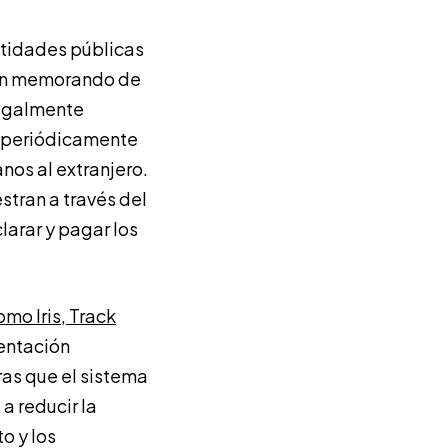
entidades públicas
o un memorando de
legalmente
a periódicamente
nos al extranjero.
stran a través del
larar y pagar los
omo Iris, Track
esentación
ras que el sistema
a reducir la
o y los