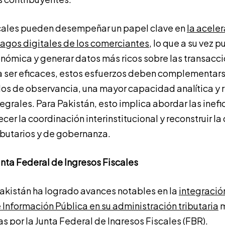
scales pueden desempeñar un papel clave en
la aceler
agos digitales de los comerciantes
, lo que a su vez 
nómica y generar datos más ricos sobre las transacci
a ser eficaces, estos esfuerzos deben complementar
os de observancia, una mayor capacidad analítica y 
tegrales. Para Pakistán, esto implica abordar las inefi
ecer la coordinación interinstitucional y reconstruir l
ributarios y de gobernanza.
Junta Federal de Ingresos Fiscales
akistán ha logrado avances notables en la
integració
nformación Pública en su administración tributaria
m
das por la Junta Federal de Ingresos Fiscales (FBR).