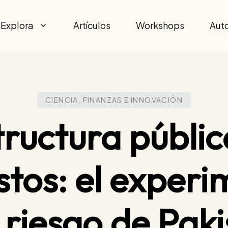
Explora
Artículos
Workshops
Aut
CIENCIA, FINANZAS E INNOVACIÓN
tructura pública
stos: el experi
 riesgo de Pak