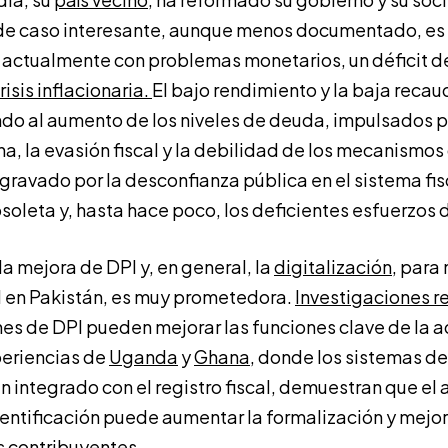
 de caso interesante, aunque menos documentado, es e
o actualmente con problemas monetarios, un déficit d
risis inflacionaria.
El bajo rendimiento y la baja recau
do al aumento de los niveles de deuda, impulsados 
ha, la evasión fiscal y la debilidad de los mecanismos
 agravado por la desconfianza pública en el sistema fisc
soleta y, hasta hace poco, los deficientes esfuerzos d
la mejora de DPI y, en general, la
digitalización
, para 
l en Pakistán, es muy prometedora.
Investigaciones r
nes de DPI pueden mejorar las funciones clave de la 
periencias de
Uganda
y
Ghana
, donde los sistemas de
han integrado con el registro fiscal, demuestran que e
dentificación puede aumentar la formalización y mejora
s contribuyentes.