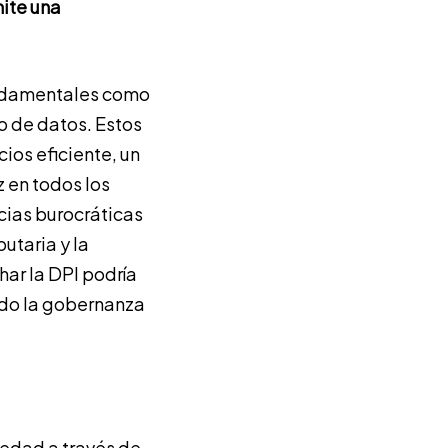
mite una
undamentales como
o de datos. Estos
ios eficiente, un
z en todos los
ncias burocráticas
butaria y la
ar la DPI podría
ndo la gobernanza
iedad a través de