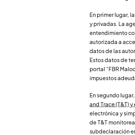
En primer lugar, l
y privadas. La ag
entendimiento con
autorizada a acce
datos de las auto
Estos datos de ter
portal “FBR Maloo
impuestos adeud
En segundo lugar,
and Trace (T&T) y
electrónica y simp
de T&T monitorea 
subdeclaración en