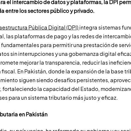
ra el intercambio de datos y plataformas, la DPI per
da entre los sectores público y privado.
aestructura Pública Digital (DPI)
integra sistemas f
tal, las plataformas de pago y las redes de intercambi
undamentales para permitir una prestación de servic
tos sin interrupciones y una gobernanza digital efica
romete mejorar la transparencia, reducir las ineficie
n fiscal. En Pakistán, donde la expansión de la base tri
miento siguen siendo desafíos persistentes, aprovech
, fortaleciendo la capacidad del Estado, moderniza
es para un sistema tributario más justo y eficaz.
ibutaria en Pakistán
dia, su
país vecino
, ha reformado su gobierno y su soc