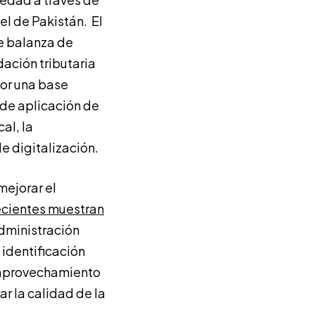
l de Pakistán. El
e balanza de
dación tributaria
por una base
 de aplicación de
al, la
e digitalización.
mejorar el
ecientes muestran
administración
 identificación
l aprovechamiento
r la calidad de la