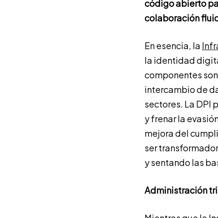
código abierto pa
colaboración flui
En esencia, la
Infr
la identidad digi
componentes son f
intercambio de da
sectores. La DPI p
y frenar la evasió
mejora del cumpli
ser transformador
y sentando las bas
Administración tr
Mientras que la In