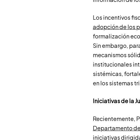
Los incentivos fi
adopción de los p
formalización eco
Sin embargo, par
mecanismos sólid
institucionales in
sistémicas, fortal
en los sistemas t
Iniciativas de la 
Recientemente, P
Departamento de I
iniciativas dirigi