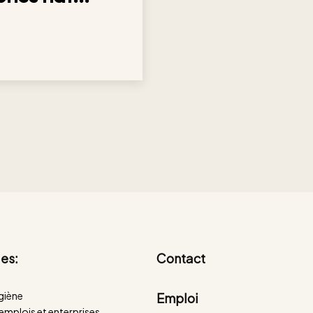
es:
Contact
giène
Emploi
mplois et enterprises