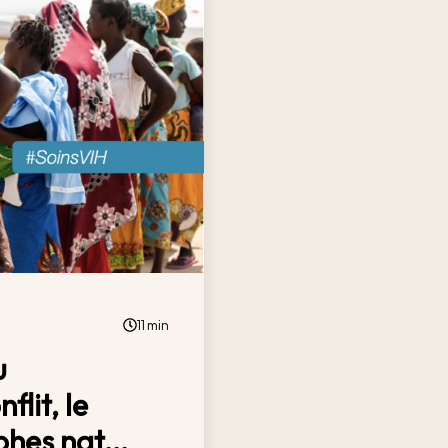
11 min
u
lit, le
hes nat...