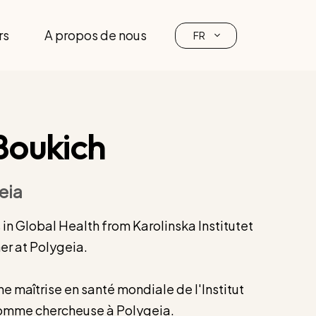
rs
A propos de nous
FR
Boukich
eia
in Global Health from Karolinska Institutet
er at Polygeia.
ne maîtrise en santé mondiale de l'Institut
 comme chercheuse à Polygeia.