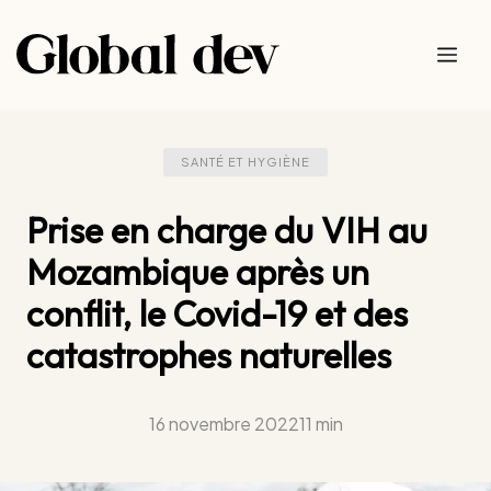
Aller
au
Me
contenu
SANTÉ ET HYGIÈNE
Prise en charge du VIH au
Mozambique après un
conflit, le Covid-19 et des
catastrophes naturelles
16 novembre 2022
11 min