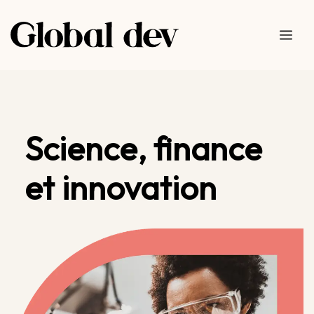
Aller
au
Me
contenu
Science, finance
et innovation