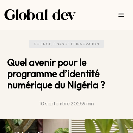
Aller
au
Me
contenu
SCIENCE, FINANCE ET INNOVATION
Quel avenir pour le
programme d’identité
numérique du Nigéria ?
10 septembre 2025
9 min