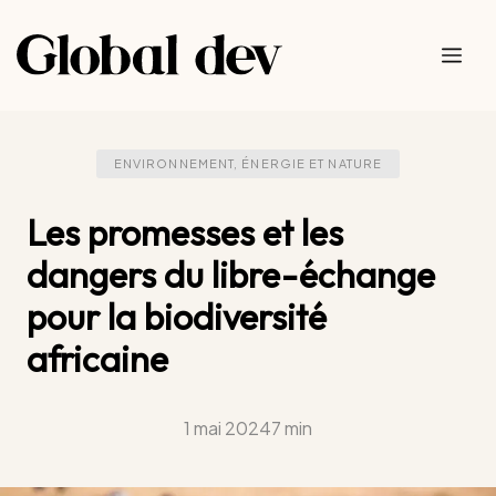
Aller
au
Me
contenu
ENVIRONNEMENT, ÉNERGIE ET NATURE
Les promesses et les
dangers du libre-échange
pour la biodiversité
africaine
1 mai 2024
7 min