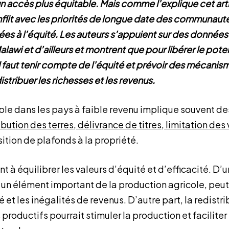
n accès plus équitable. Mais comme l’explique cet arti
flit avec les priorités de longue date des communauté
iées à l’équité. Les auteurs s’appuient sur des donnée
alawi et d’ailleurs et montrent que pour libérer le poten
il faut tenir compte de l’équité et prévoir des mécanis
istribuer les richesses et les revenus.
cole dans les pays à faible revenu implique souvent d
ibution des terres, délivrance de titres, limitation des
ition de plafonds à la propriété.
t à équilibrer les valeurs d’équité et d’efficacité. D’u
e, un élément important de la production agricole, peu
é et les inégalités de revenus. D’autre part, la redistr
 productifs pourrait stimuler la production et faciliter