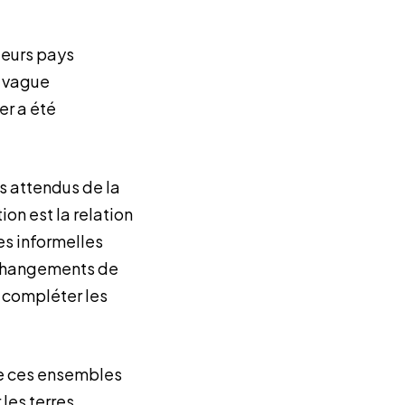
sieurs pays
e vague
er a été
ts attendus de la
ion est la relation
es informelles
es changements de
u compléter les
de ces ensembles
 les terres