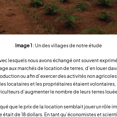
Image 1
: Un des villages de notre étude
avec lesquels nous avons échangé ont souvent exprimé
age aux marchés de location de terres, d’en louer da
duction ou afin d’exercer des activités non agricoles
 les locataires et les propriétaires étaient volontaires
iculteurs d’augmenter le nombre de leurs terres loué
é que le prix de la location semblait jouer un rôle im
e était de 18 dollars. En tant qu’économistes et scient