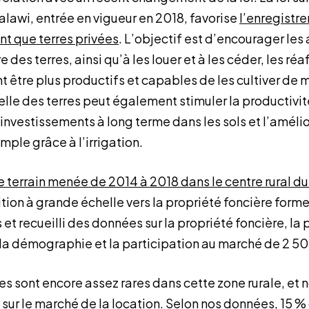
lawi, entrée en vigueur en 2018, favorise
l’enregistr
nt que terres privées
. L’objectif est d’encourager les 
 des terres, ainsi qu’à les louer et à les céder, les réa
t être plus productifs et capables de les cultiver de 
elle des terres peut également stimuler la productivit
investissements à long terme dans les sols et l’améli
mple grâce à l’irrigation.
 terrain menée de 2014 à 2018 dans le centre rural d
tion à grande échelle vers la propriété foncière forme
s et recueilli des données sur la propriété foncière, la
s, la démographie et la participation au marché de 2
es sont encore assez rares dans cette zone rurale, et 
sur le marché de la location. Selon nos données, 15