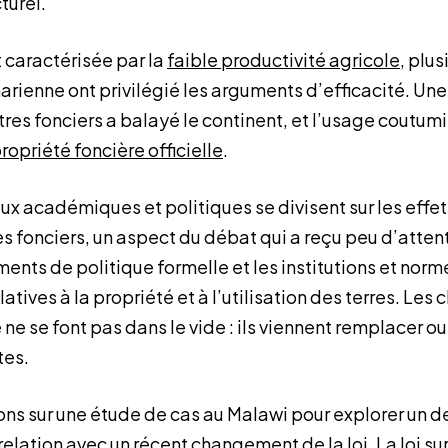
turel.
t caractérisée par la
faible productivité agricole
, plu
arienne ont privilégié les arguments d’efficacité. Un
itres fonciers a balayé le continent, et l’usage coutumi
ropriété foncière officielle
.
eux académiques et politiques se divisent sur les effe
es fonciers, un aspect du débat qui a reçu peu d’attent
nts de politique formelle et les institutions et norm
latives à la propriété et à l’utilisation des terres. L
 ne se font pas dans le vide : ils viennent remplacer o
tes.
sons sur une étude de cas au Malawi pour explorer un 
relation avec un récent changement de la loi. La loi sur