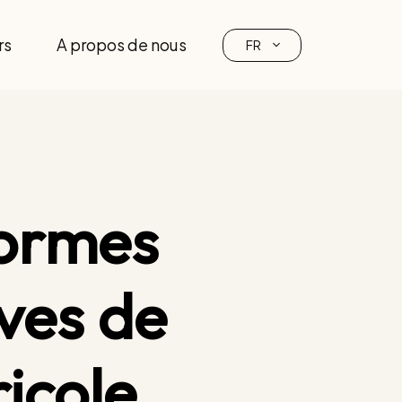
rs
A propos de nous
FR
normes
ives de
icole