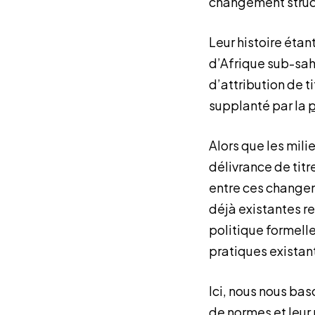
changement struc
Leur histoire étan
d’Afrique sub-sah
d’attribution de t
supplanté par la
p
Alors que les mili
délivrance de titr
entre ces changeme
déjà existantes re
politique formelle
pratiques existan
Ici, nous nous ba
de normes et leur 