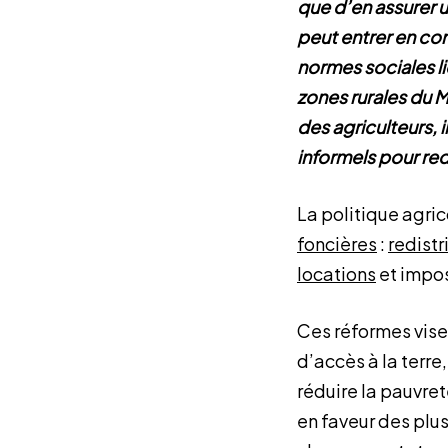
que d’en assurer u
peut entrer en con
normes sociales l
zones rurales du M
des agriculteurs, 
informels pour red
La politique agri
foncières
:
redistr
locations
et impos
Ces réformes visen
d’accès à la terr
réduire la pauvret
en faveur des plus