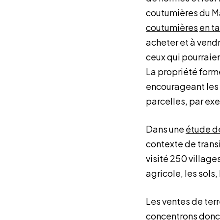
coutumières du Ma
coutumières
en ta
acheter et à vendre
ceux qui pourraien
La propriété form
encourageant les 
parcelles, par exe
Dans une
étude de
contexte de transi
visité 250 village
agricole, les sol
Les ventes de terr
concentrons donc 