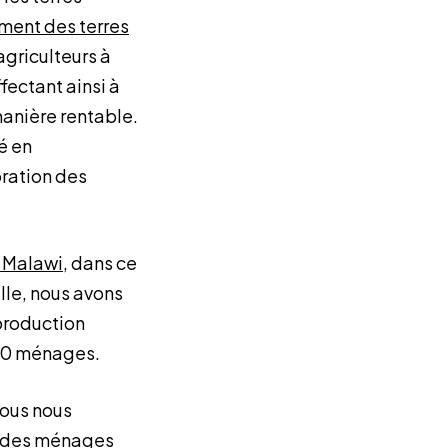
ement des terres
agriculteurs à
ffectant ainsi à
manière rentable.
é en
oration des
u Malawi
,
dans ce
lle, nous avons
 production
 500 ménages.
nous nous
 % des ménages