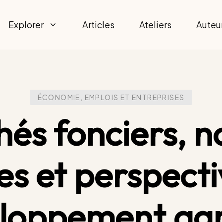
Explorer
Articles
Ateliers
Auteu
ÉCONOMIE, EMPLOIS ET ENTREPRISES
és fonciers, 
es et perspect
loppement agr