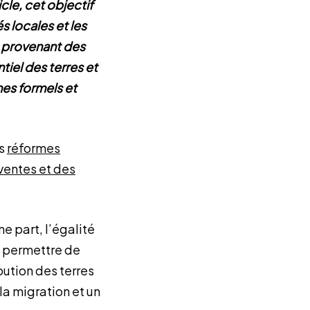
cle, cet objectif
s locales et les
s provenant des
tiel des terres et
mes formels et
es
réformes
 ventes et des
ne part, l’égalité
t permettre de
ibution des terres
 la migration et un