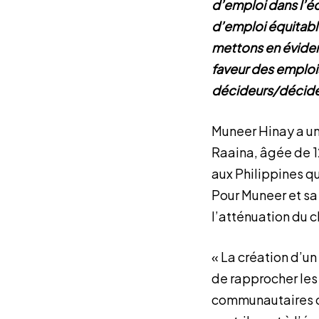
d’emploi dans l’é
d’emploi équitabl
mettons en éviden
faveur des emploi
décideurs/décide
Muneer Hinay a une
Raaina, âgée de 12
aux Philippines qu
Pour Muneer et sa f
l’atténuation du 
« La création d’un
de rapprocher les
communautaires du