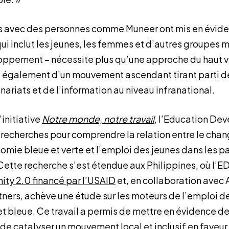
 avec des personnes comme Muneer ont mis en éviden
 qui inclut les jeunes, les femmes et d’autres groupes
oppement – nécessite plus qu’une approche du haut ve
d également d’un mouvement ascendant tirant parti d
nariats et de l’information au niveau infranational.
’initiative
Notre monde, notre travail
, l’Education De
recherches pour comprendre la relation entre le ch
omie bleue et verte et l’emploi des jeunes dans les p
 Cette recherche s’est étendue aux Philippines, où l’
ity 2.0 financé par l’USAID
et, en collaboration avec
ers, achève une étude sur les moteurs de l’emploi d
et bleue. Ce travail a permis de mettre en évidence 
 de catalyser un mouvement local et inclusif en faveu