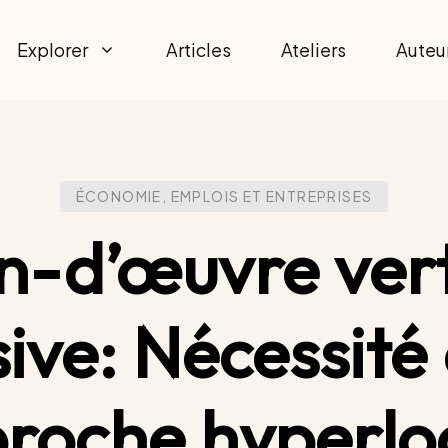
Explorer
Articles
Ateliers
Auteu
ÉCONOMIE, EMPLOIS ET ENTREPRISES
n-d’œuvre vert
sive: Nécessité
roche hyperlo