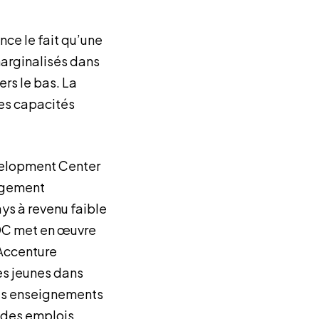
ce le fait qu’une
 marginalisés dans
rs le bas. La
es capacités
velopment Center
angement
ays à revenu faible
EDC met en œuvre
 Accenture
es jeunes dans
des enseignements
r des emplois