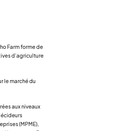
Who Farm forme de
ives d’agriculture
ur le marché du
rées aux niveaux
 décideurs
reprises (MPME),