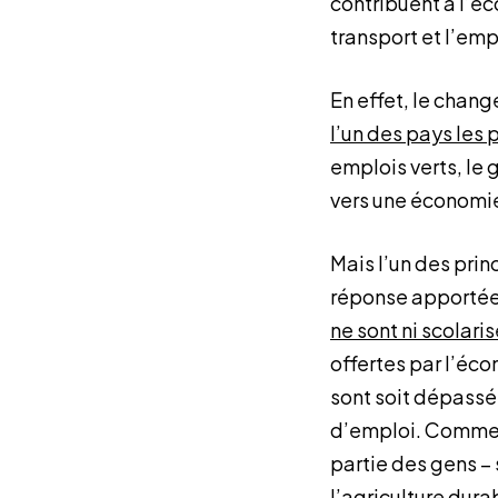
contribuent à l’é
transport et l’em
En effet, le chan
l’un des pays les
emplois verts, le 
vers une économie 
Mais l’un des prin
réponse apportée 
ne sont ni scolari
offertes par l’éco
sont soit dépassé
d’emploi. Comme le
partie des gens –
l’agriculture dura