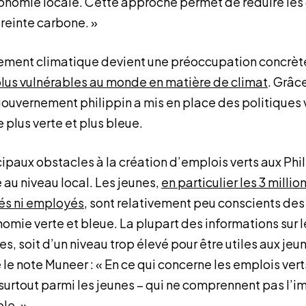
conomie locale. Cette approche permet de réduire le
preinte carbone. »
gement climatique devient une préoccupation concrète
 plus vulnérables au monde en matière de climat
. Grâce
gouvernement philippin a mis en place des politiques 
plus verte et plus bleue.
cipaux obstacles à la création d’emplois verts aux Phil
au niveau local. Les jeunes,
en particulier les 3 millio
sés ni employés
, sont relativement peu conscients des
nomie verte et bleue. La plupart des informations sur 
es, soit d’un niveau trop élevé pour être utiles aux j
 note Muneer : « En ce qui concerne les emplois verts,
 surtout parmi les jeunes – qui ne comprennent pas l’
ble. »