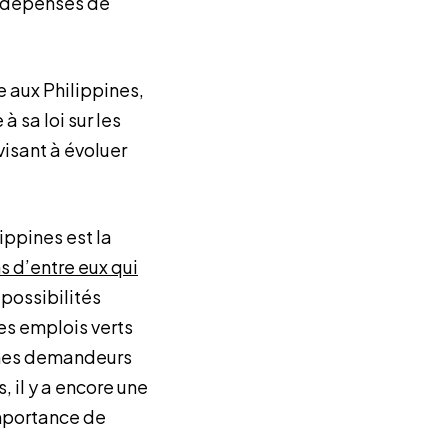
s dépenses de
 aux Philippines,
 à sa loi sur les
visant à évoluer
ippines est la
ns d’entre eux qui
 possibilités
les emplois verts
eunes demandeurs
 il y a encore une
importance de