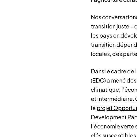
Nos conversations
transition juste –
les pays en dével
transition dépen
locales, des parte
Dans le cadre de l
(EDC) a mené des 
climatique, l’écon
et intermédiaire.
le
projet Opportun
Development Partn
l’économie verte 
clés susceptibles