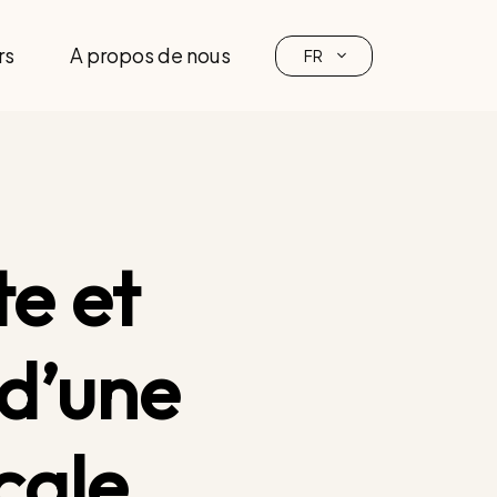
rs
A propos de nous
FR
e et
 d’une
cale