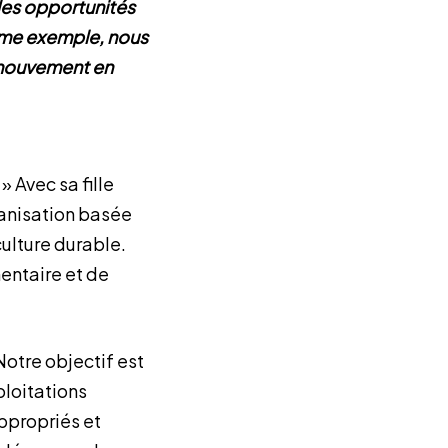
des opportunités
omme exemple, nous
n mouvement en
» Avec sa fille
ganisation basée
culture durable.
mentaire et de
Notre objectif est
loitations
ppropriés et