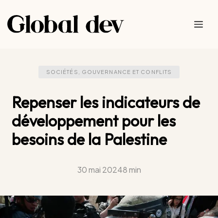
Aller
au
Me
contenu
SOCIÉTÉS, GOUVERNANCE ET CONFLITS
Repenser les indicateurs de
développement pour les
besoins de la Palestine
30 mai 2024
8 min