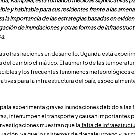
nda, Kampala, está tomando medidas significativas par
ble y habitable para sus residentes frente a las amena
iza la importancia de las estrategias basadas en eviden
igación de inundaciones y otras formas de infraestruct
ca.
as otras naciones en desarrollo, Uganda está experi
 del cambio climático. El aumento de las temperatur
ecibles y los frecuentes fenómenos meteorológicos 
ativas para la infraestructura del país, especialmente
ala experimenta graves inundaciones debido a las fu
ras, interrumpen el transporte y causan importantes 
investigaciones muestran que la
falta de infraestructu
tuación, ya que los sistemas de drenaje urbano y las c