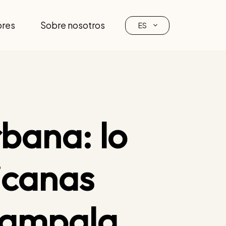
ores
Sobre nosotros
ES
rbana: lo
icanas
Kampala,