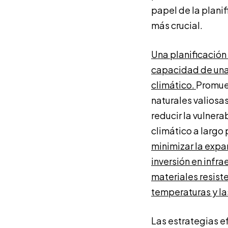
papel de la plani
más crucial.
Una planificación
capacidad de una 
climático.
Promuev
naturales valiosa
reducir la vulner
climático a largo 
minimizar la expa
inversión en infr
materiales resiste
temperaturas y la
Las estrategias e