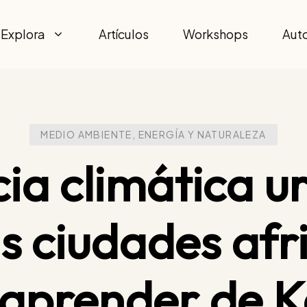
Explora
Artículos
Workshops
Aut
MEDIO AMBIENTE, ENERGÍA Y NATURALEZA
cia climática u
as ciudades afr
aprender de 