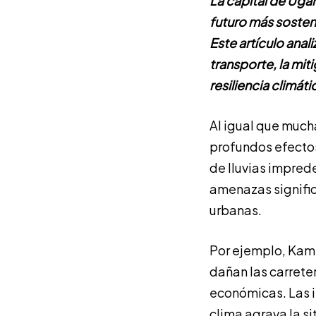
La capital de Uga
futuro más sosteni
Este artículo anal
transporte, la mit
resiliencia climáti
Al igual que much
profundos efectos
de lluvias impred
amenazas signific
urbanas.
Por ejemplo, Kamp
dañan las carrete
económicas. Las 
clima agrava la si