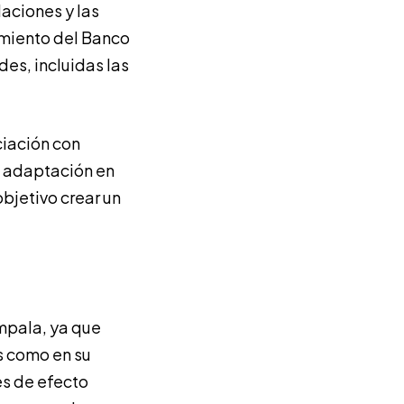
daciones y las
amiento del Banco
es, incluidas las
ciación con
 adaptación en
bjetivo crear un
ampala, ya que
os como en su
es de efecto