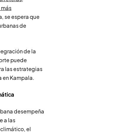
z más
va, se espera que
 urbanas de
tegración de la
porte puede
ra las estrategias
ca en Kampala.
mática
 urbana desempeña
e a las
climático, el