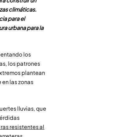
a construir un
zas climáticas.
cia para el
ura urbana para la
mentando los
as, los patrones
extremos plantean
 en las zonas
ertes lluvias, que
pérdidas
ras resistentes al
arreteras,