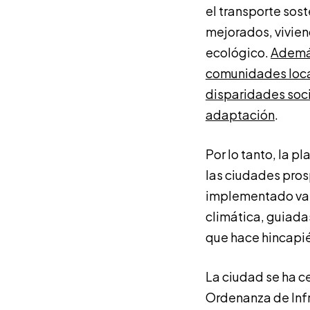
el transporte sost
mejorados, vivien
ecológico.
Además
comunidades local
disparidades soci
adaptación
.
Por lo tanto, la 
las ciudades pro
implementado varia
climática, guiada
que hace hincapié
La ciudad se ha ce
Ordenanza de Infr