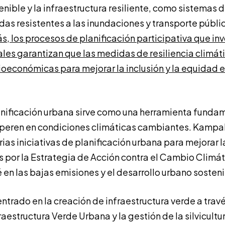
enible y la infraestructura resiliente, como sistemas 
das resistentes a las inundaciones y transporte públi
, los procesos de planificación participativa que inv
es garantizan que las medidas de resiliencia climát
oeconómicas para mejorar la inclusión y la equidad e
planificación urbana sirve como una herramienta funda
speren en condiciones climáticas cambiantes. Kampa
s iniciativas de planificación urbana para mejorar la
s por la Estrategia de Acción contra el Cambio Climá
 en las bajas emisiones y el desarrollo urbano sosten
ntrado en la creación de infraestructura verde a trav
aestructura Verde Urbana y la gestión de la silvicultu