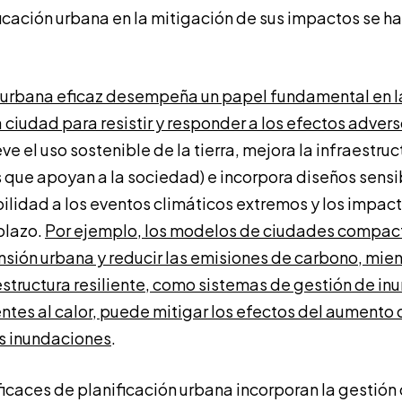
ficación urbana en la mitigación de sus impactos se h
 urbana eficaz desempeña un papel fundamental en l
ciudad para resistir y responder a los efectos adver
e el uso sostenible de la tierra, mejora la infraestruc
s que apoyan a la sociedad) e incorpora diseños sensi
abilidad a los eventos climáticos extremos y los impa
plazo.
Por ejemplo, los modelos de ciudades compa
nsión urbana y reducir las emisiones de carbono, mien
aestructura resiliente, como sistemas de gestión de in
ntes al calor, puede mitigar los efectos del aumento 
s inundaciones
.
ficaces de planificación urbana incorporan la gestión