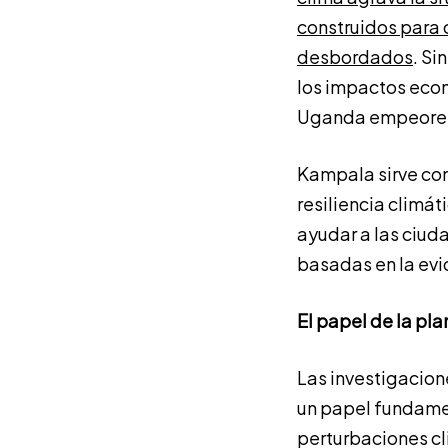
construidos para 
desbordados
. Si
los impactos econ
Uganda empeoren 
Kampala sirve com
resiliencia climát
ayudar a las ciuda
basadas en la evi
El papel de la pla
Las investigacio
un papel fundament
perturbaciones cli