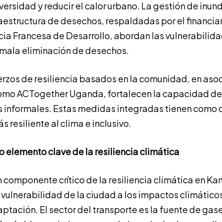
ersidad y reducir el calor urbano. La gestión de inun
raestructura de desechos, respaldadas por el financi
cia Francesa de Desarrollo, abordan las vulnerabilidad
 mala eliminación de desechos.
rzos de resiliencia basados en la comunidad, en aso
omo ACTogether Uganda, fortalecen la capacidad de
 informales. Estas medidas integradas tienen como o
 resiliente al clima e inclusivo.
o elemento clave de la resiliencia climática
n componente crítico de la resiliencia climática en K
a vulnerabilidad de la ciudad a los impactos climátic
tación. El sector del transporte es la fuente de gas