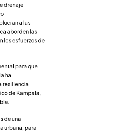
de drenaje
co
olucran a las
ica aborden las
n los esfuerzos de
mental para que
la ha
 resiliencia
tico de Kampala,
ible.
és de una
ra urbana
,
para