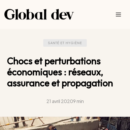
Aller
au
Me
contenu
SANTÉ ET HYGIÈNE
Chocs et perturbations
économiques : réseaux,
assurance et propagation
21 avril 2020
9 min