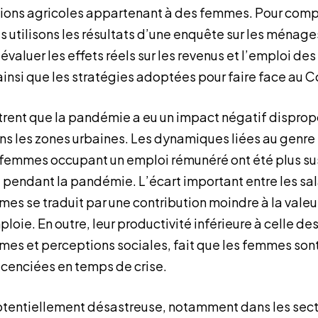
tions agricoles appartenant à des femmes. Pour compl
s utilisons les résultats d’une enquête sur les ména
valuer les effets réels sur les revenus et l’emploi d
insi que les stratégies adoptées pour faire face au C
trent que la pandémie a eu un impact négatif dispropo
s les zones urbaines. Les dynamiques liées au genre s
s femmes occupant un emploi rémunéré ont été plus s
pendant la pandémie. L’écart important entre les sala
es se traduit par une contribution moindre à la valeu
ploie. En outre, leur productivité inférieure à celle d
es et perceptions sociales, fait que les femmes sont
licenciées en temps de crise.
potentiellement désastreuse, notamment dans les sect