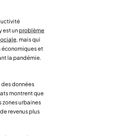
uctivité
y est un
problème
sociale
, mais qui
ts économiques et
nt la pandémie.
t des données
tats montrent que
s zones urbaines
 de revenus plus