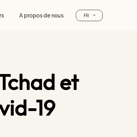
rs
A propos de nous
FR
 Tchad et
vid-19