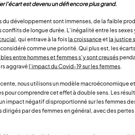
 l’écart est devenu un défi encore plus grand.
is du développement sont immenses, de la faible prod
onflits de longue durée. L’inégalité entre les sexes 
crucial
, qui entrave à la fois
la croissance
et
la justice 
s considéré comme une priorité. Qui plus est, les écar
ables entre hommes et femmes s’y sont creusés
penda
eurs aggravé
l’impact du Covid-19 sur les femmes
.
cente, nous utilisons un modèle macroéconomique e
pour comprendre cet effet à double sens. Les résul
un impact négatif disproportionné sur les femmes de
s dirigés par des femmes en général, avec des pertes