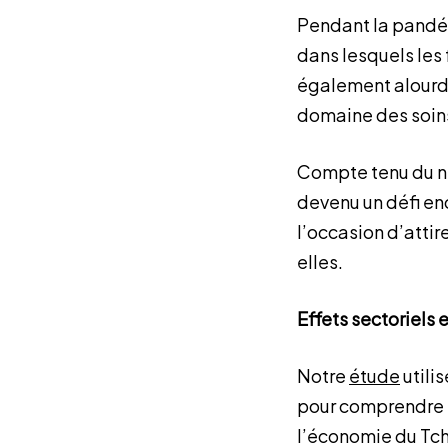
Pendant la pandém
dans lesquels les
également alourdi
domaine des soins
Compte tenu du ni
devenu un défi en
l’occasion d’attir
elles.
Effets sectoriels 
Notre
étude
utili
pour comprendre le
l’économie du Tch