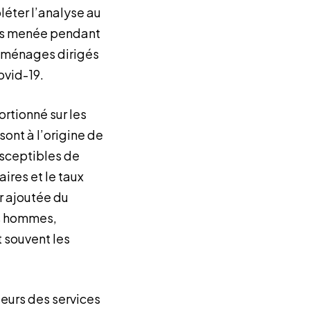
éter l’analyse au
ges menée pendant
es ménages dirigés
ovid-19.
rtionné sur les
ont à l’origine de
usceptibles de
ires et le taux
r ajoutée du
es hommes,
 souvent les
eurs des services