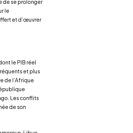
le de se prolonger
r le
ffert et d’œuvrer
dont le PIB réel
fréquents et plus
 de l’Afrique
République
go. Les conflits
nnée de son
Cameroun, Libye,