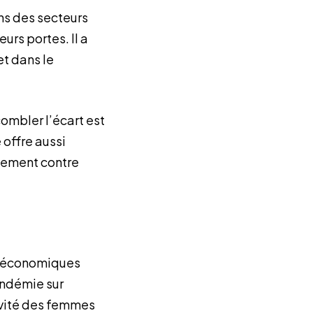
ns des secteurs
rs portes. Il a
t dans le
ombler l’écart est
offre aussi
cacement contre
d
roéconomiques
andémie sur
ivité des femmes