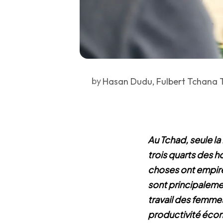
by
Hasan Dudu, Fulbert Tchana 
Au Tchad, seule la
trois quarts des 
choses ont empiré
sont principalemen
travail des femmes
productivité écon