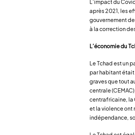
L’impact du Covid-
après 2021, les e
gouvernement de m
à la correction de
L’économie du Tc
Le Tchad est un pa
par habitant était
graves que tout 
centrale (CEMAC),
centrafricaine, l
et la violence on
indépendance, so
Le Tchad est égal