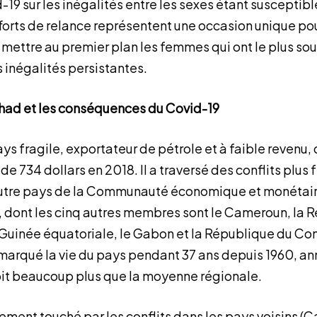
19 sur les inégalités entre les sexes étant susceptib
fforts de relance représentent une occasion unique pou
ettre au premier plan les femmes qui ont le plus sou
s inégalités persistantes.
had et les conséquences du Covid-19
ys fragile, exportateur de pétrole et à faible revenu, 
 de 734 dollars en 2018. Il a traversé des conflits plus 
autre pays de la Communauté économique et monétaire
 dont les cinq autres membres sont le Cameroun, la 
a Guinée équatoriale, le Gabon et la République du Con
t marqué la vie du pays pendant 37 ans depuis 1960, a
it beaucoup plus que la moyenne régionale.
ement touché par les conflits dans les pays voisins (