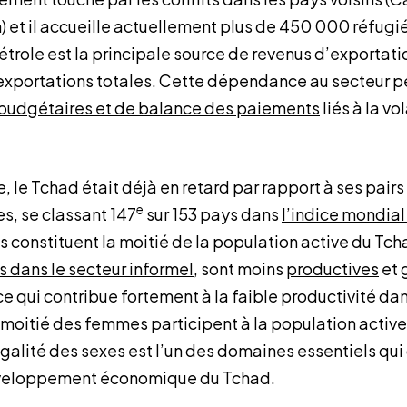
 et il accueille actuellement plus de 450 000 réfugié
étrole est la principale source de revenus d’exportati
exportations totales. Cette dépendance au secteur p
 budgétaires et de balance des paiements
liés à la vo
 le Tchad était déjà en retard par rapport à ses pairs
e
s, se classant 147
sur 153 pays dans
l’indice mondial
 constituent la moitié de la population active du Tcha
 dans le secteur informel
, sont moins
productives
et 
e qui contribue fortement à la faible productivité dan
a moitié des femmes participent à la population active
galité des sexes est l’un des domaines essentiels qui
développement économique du Tchad.