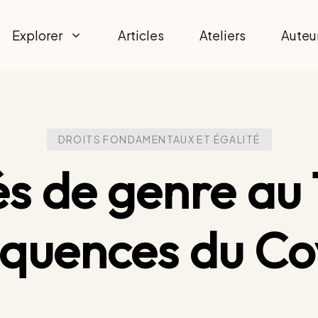
Explorer
Articles
Ateliers
Auteu
DROITS FONDAMENTAUX ET ÉGALITÉ
és de genre au
quences du Co