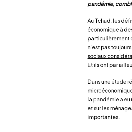
pandémie, combler
Au Tchad, les déf
économique à des c
particulièrement 
n’est pas toujour
sociaux considér
Et ils ont par aill
Dans une
étude
ré
microéconomiques 
la pandémie a eu 
et sur les ménage
importantes.