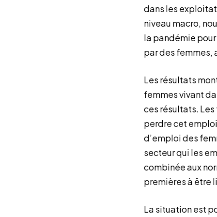
dans les exploita
niveau macro, nou
la pandémie pour é
par des femmes, a
Les résultats mon
femmes vivant dan
ces résultats. Le
perdre cet emploi 
d’emploi des femm
secteur qui les em
combinée aux norm
premières à être 
La situation est 