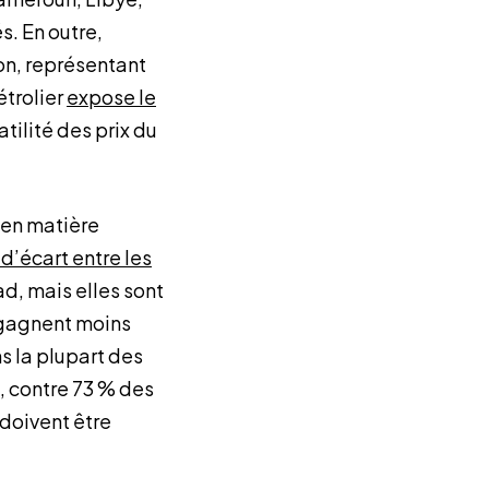
s. En outre,
on, représentant
étrolier
expose le
latilité des prix du
 en matière
 d’écart entre les
d, mais elles sont
gagnent moins
s la plupart des
, contre 73 % des
 doivent être