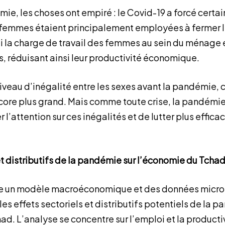
ie, les choses ont empiré : le Covid-19 a forcé certai
 femmes étaient principalement employées à fermer leu
 la charge de travail des femmes au sein du ménage e
, réduisant ainsi leur productivité économique.
veau d’inégalité entre les sexes avant la pandémie, c
core plus grand. Mais comme toute crise, la pandémie 
er l’attention sur ces inégalités et de lutter plus effi
et distributifs de la pandémie sur l’économie du Tcha
se un modèle macroéconomique et des données mic
s effets sectoriels et distributifs potentiels de la p
ad. L’analyse se concentre sur l’emploi et la product