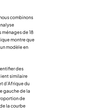
s, nous combinons
analyse
des ménages de 18
ique montre que
it un modèle en
entifier des
ent similaire
et d’Afrique du
re gauche de la
proportion de
 de la courbe