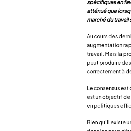
spécifiques en fav
atténué que lorsq
marché du travail 
Au cours des dern
augmentation rap
travail. Mais la 
peut produire des 
correctement à de
Le consensus est 
est un objectif d
en politiques eff
Bien qu’il existe 
dans les pays dév