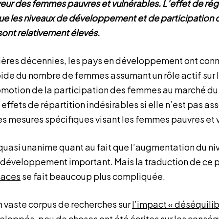
eur des femmes pauvres et vulnérables. L’effet de rég
ue les niveaux de développement et de participation
sont relativement élevés.
ières décennies, les pays en développement ont con
ide du nombre de femmes assumant un rôle actif sur 
promotion de la participation des femmes au marché du 
effets de répartition indésirables si elle n’est pas as
s mesures spécifiques visant les femmes pauvres et 
quasi unanime quant au fait que l’augmentation du n
e développement important. Mais la
traduction de ce 
icaces
se fait beaucoup plus compliquée.
un vaste corpus de recherches sur
l’impact « déséquili
eloppés, peu de choses ont été écrites sur les consé