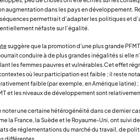
son augmentation dans les pays en développement. Re
nséquences permettrait d’adapter les politiques et d’a
ntiellement néfaste sur l’égalité.
nte
suggère que la promotion d’une plus grande PFMT
rrait conduire à de plus grandes inégalités si elle n
lant les femmes pauvres et vulnérables.Cet effet régr
contextes où leur participation est faible ; il reste not
tivement faible (par exemple, en Amérique latine) ; e
MT et les niveaux de développement sont relativemen
e noter une certaine hétérogénéité dans ce dernier ca
 la France, la Suède et le Royaume-Uni, ont suivi des
tats de réglementations du marché du travail, de polit
s différentes.