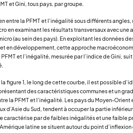
FMT et Gini, tous pays, par groupe.
lien entre la PFMT et l’inégalité sous différents angle
o en examinant les résultats transversaux avec une 
 micro (au sein des pays). En exploitant les données 
 et en développement, cette approche macroéconom
la PFMT et l’inégalité, mesurée par l’indice de Gini, su
é.
 figure 1, le long de cette courbe, il est possible d’id
résentant des caractéristiques communes et un gradi
ntre la PFMT et l’inégalité. Les pays du Moyen-Orient 
ux d’Asie du Sud, tendent à occuper la partie inférieu
e caractérise par de faibles inégalités et une faible 
mérique latine se situent autour du point d’inflexion