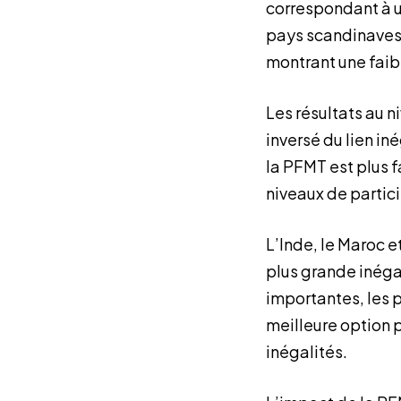
correspondant à un
pays scandinaves s
montrant une faib
Les résultats au n
inversé du lien i
la PFMT est plus f
niveaux de partic
L’Inde, le Maroc e
plus grande inégal
importantes, les p
meilleure option 
inégalités.