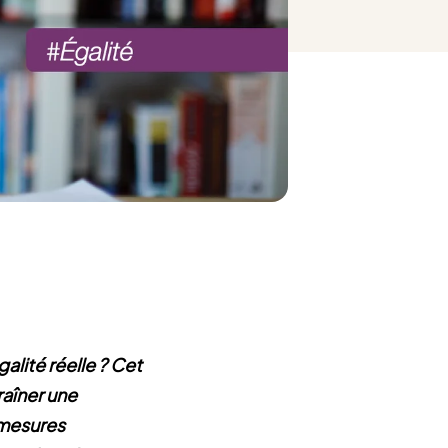
alité réelle ? Cet
raîner une
 mesures