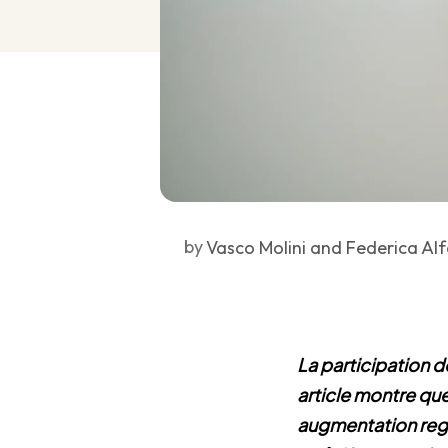
by
Vasco Molini and Federica Alf
La participation d
article montre qu
augmentation regr