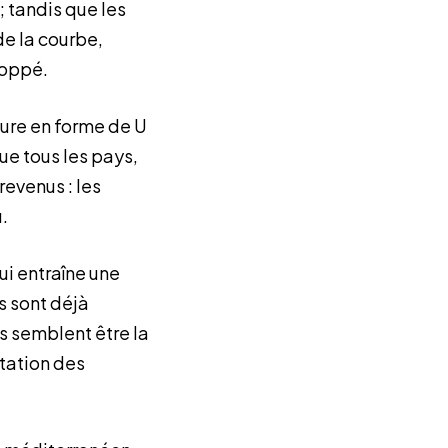
; tandis que les
de la courbe,
loppé.
ture en forme de U
e tous les pays,
revenus : les
.
ui entraîne une
s sont déjà
s semblent être la
tation des