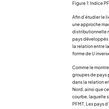
Figure 1: Indice P
Afin d’étudier le 
une approche macr
distributionnelle
pays développés
la relation entre 
forme de U invers
Comme le montre la
groupes de pays p
dans la relation e
Nord, ainsi que ce
courbe, laquelle s
PFMT. Les pays d’A