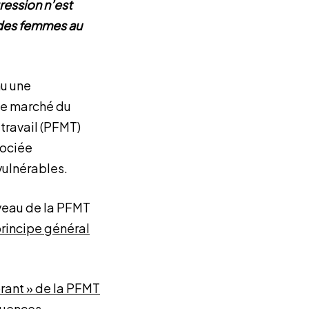
ression n’est
 des femmes au
nu une
le marché du
travail (PFMT)
sociée
vulnérables.
iveau de la PFMT
principe général
brant » de la PFMT
quences