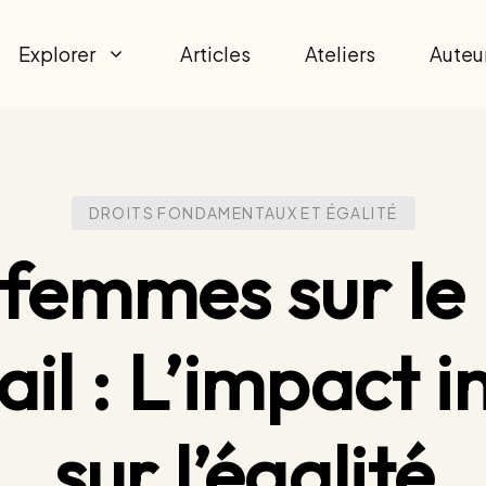
Explorer
Articles
Ateliers
Auteu
DROITS FONDAMENTAUX ET ÉGALITÉ
 femmes sur l
ail : L’impact i
sur l’égalité