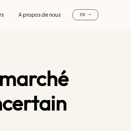
rs
A propos de nous
FR
e marché
ncertain