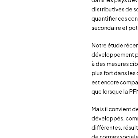
distributives de 
quantifier ces co
secondaire et pote
Notre
étude réce
développement pou
à des mesures cib
plus fort dans les 
est encore compara
que lorsque la PF
Mais il convient d
développés, comme
différentes, résul
de normes sociale