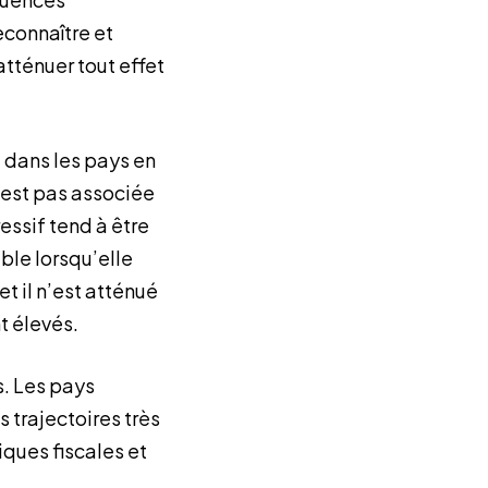
connaître et
tténuer tout effet
 dans les pays en
’est pas associée
essif tend à être
able lorsqu’elle
t il n’est atténué
t élevés.
s. Les pays
 trajectoires très
iques fiscales et