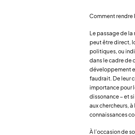
Comment rendre la 
Le passage de la r
peut être direct, 
politiques, ou indi
dans le cadre de 
développement esti
faudrait. De leur 
importance pour l
dissonance – et s
aux chercheurs, à
connaissances com
À l’occasion de s