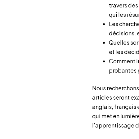
travers des
qui les rés
Les cherche
décisions, e
Quelles son
et les déci
Comment ins
probantes 
Nous recherchons d
articles seront ex
anglais, français 
qui met en lumièr
l’apprentissage d