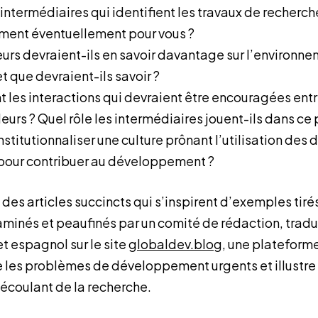
 intermédiaires qui identifient les travaux de recherc
ument éventuellement pour vous ?
urs devraient-ils en savoir davantage sur l’environne
t que devraient-ils savoir ?
t les interactions qui devraient être encouragées entr
deurs ? Quel rôle les intermédiaires jouent-ils dans ce
titutionnaliser une culture prônant l’utilisation des
pour contribuer au développement ?
es articles succincts qui s’inspirent d’exemples tirés 
aminés et peaufinés par un comité de rédaction, tradui
et espagnol sur le site
globaldev.blog
, une plateform
e les problèmes de développement urgents et illustre
écoulant de la recherche.