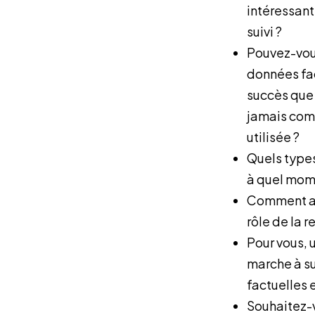
intéressant
suivi ?
Pouvez-vous
données fac
succès que 
jamais comm
utilisée ?
Quels types
à quel mome
Comment acc
rôle de la 
Pour vous,
marche à su
factuelles 
Souhaitez-v