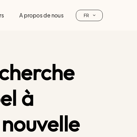
rs
A propos de nous
FR
echerche
el à
 nouvelle