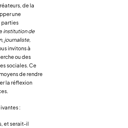
créateurs, de la
opper une
 parties
ne
institution de
 journaliste,
us invitons à
herche ou des
es sociales. Ce
t moyens de rendre
er la réflexion
ces.
ivantes :
 et serait-il