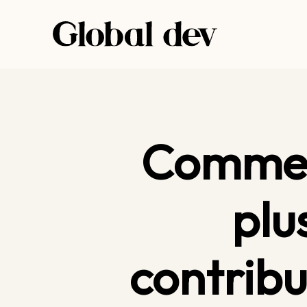
Aller
au
contenu
Comment
plu
contribu