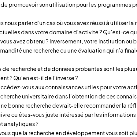
 de promouvoir son utilisation pour les programmes p
 nous parler d’un cas où vous avez réussi à utiliser la
tuelles dans votre domaine d’activité ? Qu’est-ce qui
vous avez obtenu ? Inversement, votre institution ou b
andité une recherche ou une évaluation qui n’a fina
 de recherche et de données probantes sont les plus u
nt ? Qu’en est-il de l’inverse ?
édez-vous aux connaissances utiles pour votre activi
recherche universitaire dans l’obtention de ces connai
 une bonne recherche devrait-elle recommander la ré
ivre ou êtes-vous juste intéressé par les informations
et analytiques ?
ous que la recherche en développement vous soit plu