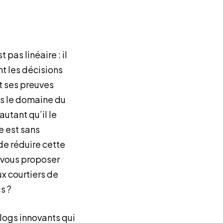
pas linéaire : il
nt les décisions
et ses preuves
ns le domaine du
utant qu’il le
e est sans
de réduire cette
z-vous proposer
x courtiers de
s ?
logs innovants qui