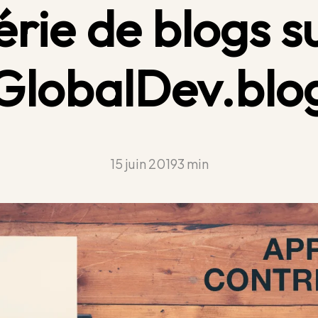
érie de blogs s
GlobalDev.blo
15 juin 2019
3 min