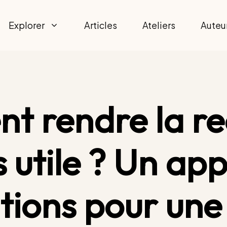
Explorer
Articles
Ateliers
Auteu
 rendre la r
s utile ? Un app
tions pour une