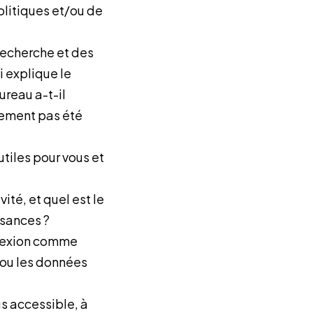
olitiques et/ou de
 recherche et des
 explique le
ureau a-t-il
lement pas été
tiles pour vous et
té, et quel est le
ssances ?
flexion comme
 ou les données
s accessible, à