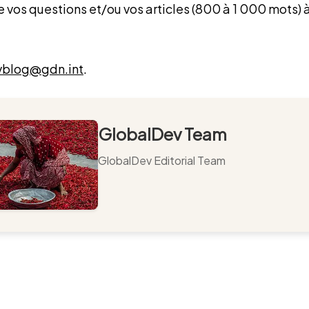
 vos questions et/ou vos articles (800 à 1 000 mots) 
vblog@gdn.int
.
GlobalDev Team
GlobalDev Editorial Team