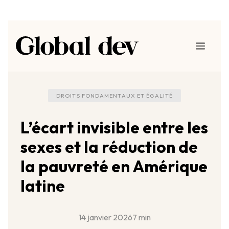
Aller
au
Menu
contenu
DROITS FONDAMENTAUX ET ÉGALITÉ
L’écart invisible entre les
sexes et la réduction de
la pauvreté en Amérique
latine
14 janvier 2026
7 min