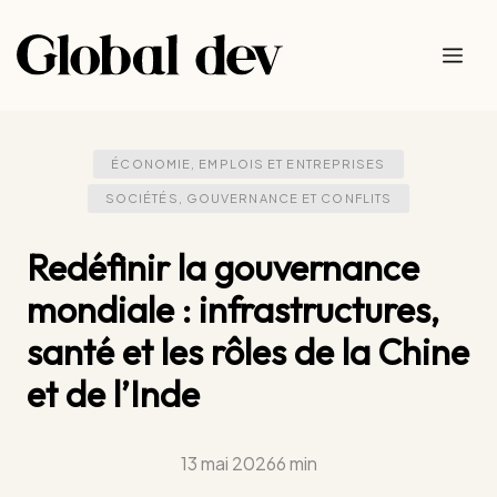
Aller
au
Me
contenu
ÉCONOMIE, EMPLOIS ET ENTREPRISES
SOCIÉTÉS, GOUVERNANCE ET CONFLITS
Redéfinir la gouvernance
mondiale : infrastructures,
santé et les rôles de la Chine
et de l’Inde
13 mai 2026
6 min