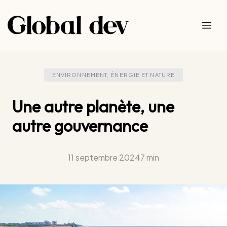
Aller
au
Me
contenu
ENVIRONNEMENT, ÉNERGIE ET NATURE
Une autre planète, une
autre gouvernance
11 septembre 2024
7 min